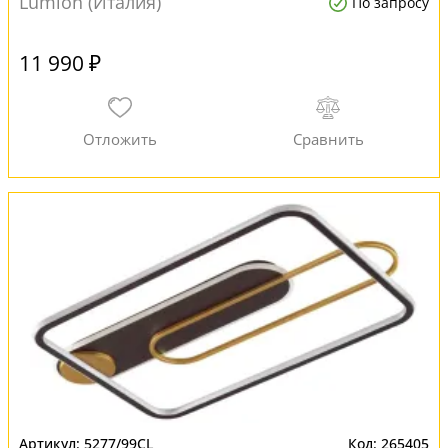
Lumion (Италия)
По запросу
11 990 ₽
5277/99CL
265405