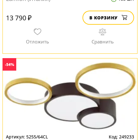
13 790 ₽
В КОРЗИНУ
-54%
5255/64CL
249233