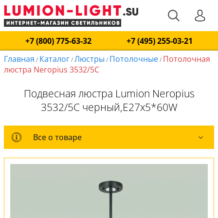
+7 (800) 775-63-32
+7 (495) 255-03-21
Главная
Каталог
Люстры
Потолочные
Потолочная
/
/
/
/
люстра Neropius 3532/5C
Подвесная люстра Lumion Neropius
3532/5C черный,E27x5*60W
Все о товаре
Все о товаре
Комплект лампочек
Вся коллекция