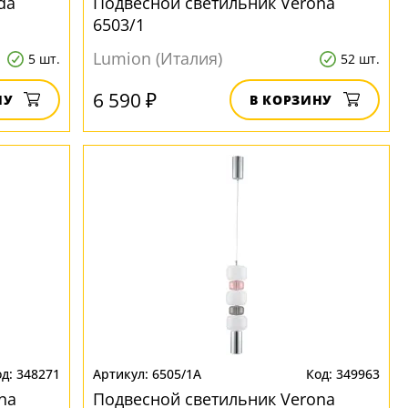
da
Подвесной светильник Verona
6503/1
Lumion (Италия)
5 шт.
52 шт.
6 590 ₽
НУ
В КОРЗИНУ
348271
6505/1A
349963
na
Подвесной светильник Verona