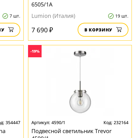
6505/1A
Lumion (Италия)
7 шт.
19 шт.
7 690 ₽
НУ
В КОРЗИНУ
-19%
354447
4590/1
232164
na
Подвесной светильник Trevor