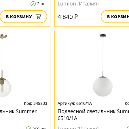
Lumion (Италия)
2 шт.
4 840 ₽
В КОРЗИНУ
В КОРЗИ
345833
6510/1A
ильник Summer
Подвесной светильник Sum
6510/1A
Lumion (Италия)
260 шт.