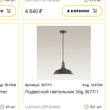
4 840 ₽
НУ
В КОРЗИНУ
351606
3677/1
163704
mer
Подвесной светильник Stig 3677/1
Lumion (Италия)
43 шт.
351 шт.