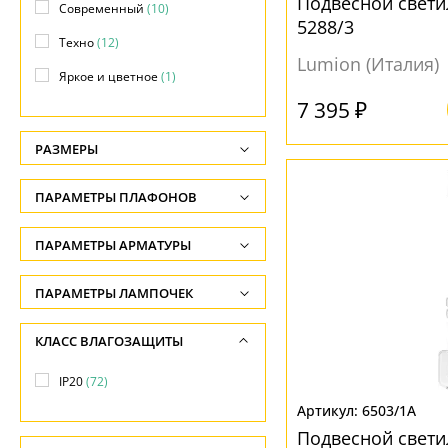
Подвесной свет
Современный
(10)
5288/3
Техно
(12)
Lumion (Италия)
Яркое и цветное
(1)
7 395 ₽
РАЗМЕРЫ
Высота, см
ПАРАМЕТРЫ ПЛАФОНОВ
-
ФОРМА ПЛАФОНА
ПАРАМЕТРЫ АРМАТУРЫ
Длина подвеса, см
-
Декоративный
(5)
ЦВЕТ АРМАТУРЫ
ПАРАМЕТРЫ ЛАМПОЧЕК
Ширина, см
Конус
(6)
Количество ламп
Белый
(4)
КЛАСС ВЛАГОЗАЩИТЫ
-
Овал
(2)
-
Бронза
(7)
Диаметр, см
IP20
(72)
Полукруг
(1)
Общая мощность ламп
Золото
(14)
-
6503/1A
Полушар
(2)
-
Латунь
(8)
Подвесной свети
Длина, см