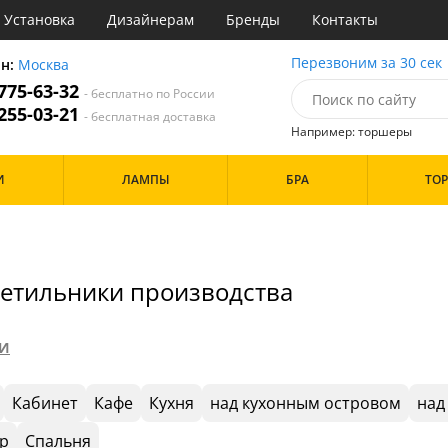
Установка
Дизайнерам
Бренды
Контакты
ы
Перезвоним за 30 сек
он:
Москва
 775-63-32
- бесплатно по России
атегории
 255-03-21
- бесплатная доставка
Например: торшеры
Стиль
Назначение
Дизайн/Форма
И
ЛАМПЫ
БРА
ТО
деко
Гостиная
Шары
три
Детская
ссический
Кабинет
Особенности
т
Кафе
имализм
Коридор и прихожая
етильники производства
ерн
Кухня
ванс
Офис
Бренд
ременный
Прихожая
но
Спальня
ГИ
тек
Цвет
Кабинет
Кафе
Кухня
над кухонным островом
над
Белые
р
Спальня
Бронза