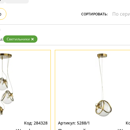
Золото
Прозрачные
р
СОРТИРОВАТЬ:
Хром
Черные
:
д:
Светильники
284328
5288/1