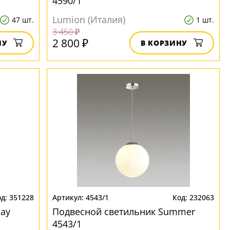
4590/1
Lumion (Италия)
47 шт.
1 шт.
3 450 ₽
2 800 ₽
НУ
В КОРЗИНУ
351228
4543/1
232063
ay
Подвесной светильник Summer
4543/1