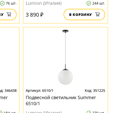
Lumion (Италия)
76 шт.
244 шт.
3 890 ₽
НУ
В КОРЗИНУ
346438
6510/1
351225
mer
Подвесной светильник Summer
6510/1
Lumion (Италия)
184 шт.
270 шт.