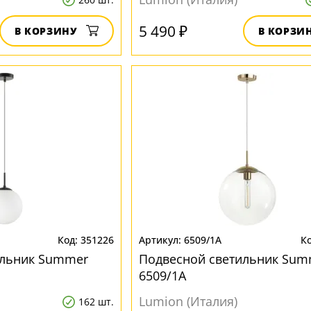
5 490 ₽
В КОРЗИНУ
В КОРЗИ
351226
6509/1A
ильник Summer
Подвесной светильник Sum
6509/1A
Lumion (Италия)
162 шт.