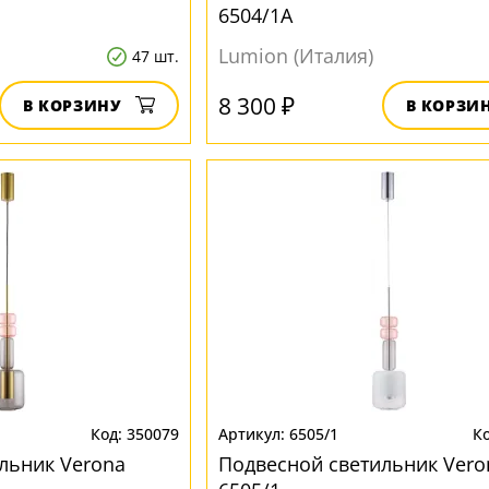
6504/1A
Lumion (Италия)
47 шт.
8 300 ₽
В КОРЗИНУ
В КОРЗИ
350079
6505/1
льник Verona
Подвесной светильник Vero