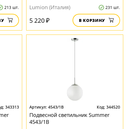
Lumion (Италия)
213 шт.
231 шт.
5 220 ₽
НУ
В КОРЗИНУ
343313
4543/1B
344520
mer
Подвесной светильник Summer
4543/1B