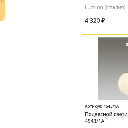
Lumion (Италия)
Красный
(1)
Латунь
(2)
4 320 ₽
Матовый
(1)
Прозрачный
(16)
Серый
(6)
Ваш регион:
Москва
Синий
(1)
+7 (800) 775-63-32
- бесплатно по России
Хром
(2)
+7 (495) 255-03-21
- бесплатная доставка
Черный
(6)
4543/1A
Подвесной свет
4543/1A