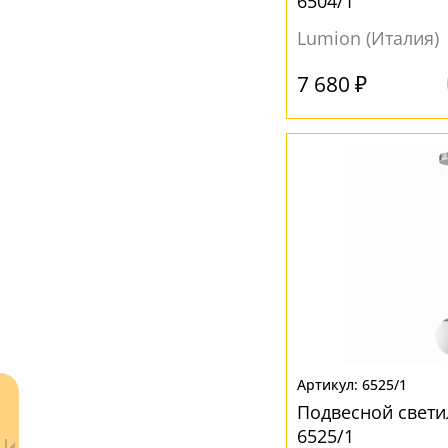
6504/1
МАТЕРИАЛ
Lumion (Италия)
Без плафона
(1)
Металл
(12)
7 680 ₽
Пластик
(3)
Стекло
(19)
Ткань
(2)
ЦВЕТ ПЛАФОНОВ
Белый
(37)
Бронза
(2)
Голубой
(1)
Желтый
(1)
6525/1
Подвесной свети
Коньячный
(1)
6525/1
Коричневый
(1)