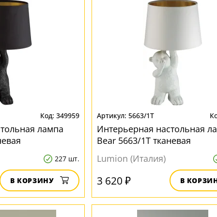
349959
5663/1T
стольная лампа
Интерьерная настольная л
невая
Bear 5663/1T тканевая
Lumion (Италия)
227 шт.
3 620 ₽
В КОРЗИНУ
В КОРЗИ