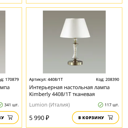
170879
4408/1T
208390
ампа
Интерьерная настольная лампа
Kimberly 4408/1T тканевая
Lumion (Италия)
341 шт.
117 шт.
5 990 ₽
НУ
В КОРЗИНУ