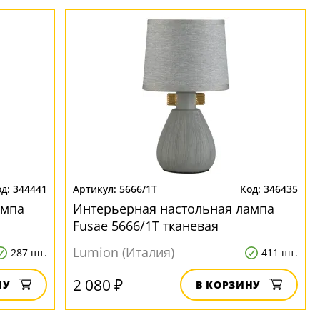
344441
5666/1T
346435
ампа
Интерьерная настольная лампа
Fusae 5666/1T тканевая
Lumion (Италия)
287 шт.
411 шт.
2 080 ₽
НУ
В КОРЗИНУ