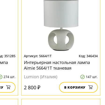
351285
5664/1T
346434
ампа
Интерьерная настольная лампа
Aimie 5664/1T тканевая
Lumion (Италия)
274 шт.
147 шт.
2 800 ₽
НУ
В КОРЗИНУ