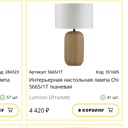
284323
5665/1T
351605
ампа
Интерьерная настольная лампа Chi
5665/1T тканевая
Lumion (Италия)
57 шт.
41 шт.
4 420 ₽
НУ
В КОРЗИНУ