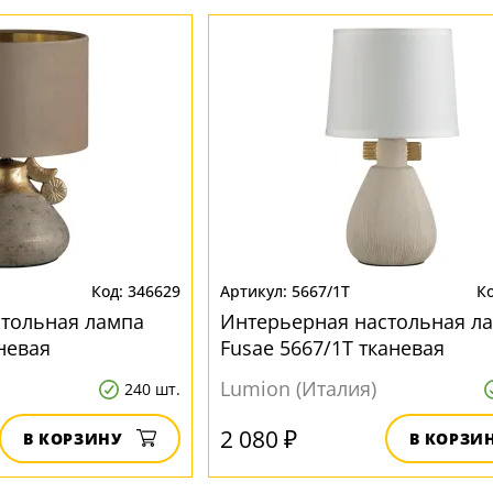
346629
5667/1T
стольная лампа
Интерьерная настольная л
аневая
Fusae 5667/1T тканевая
Lumion (Италия)
240 шт.
2 080 ₽
В КОРЗИНУ
В КОРЗИ