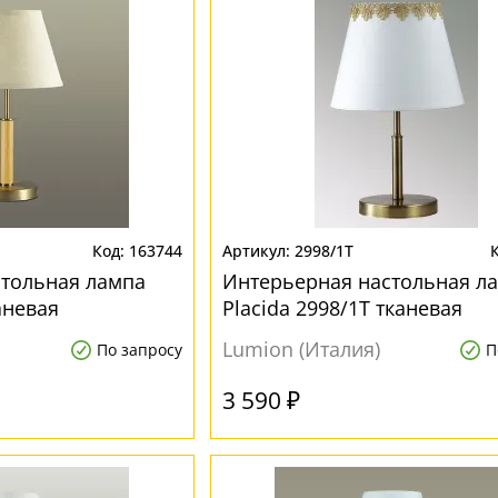
163744
2998/1T
стольная лампа
Интерьерная настольная л
аневая
Placida 2998/1T тканевая
Lumion (Италия)
По запросу
П
3 590 ₽