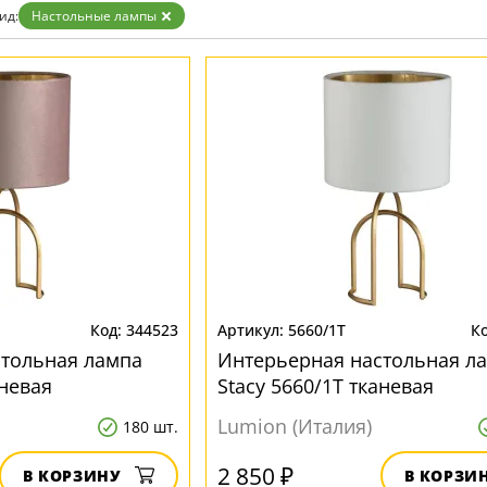
Золото
ид:
Настольные лампы
Прозрачные
Хром
Черные
344523
5660/1T
стольная лампа
Интерьерная настольная л
аневая
Stacy 5660/1T тканевая
Lumion (Италия)
180 шт.
2 850 ₽
В КОРЗИНУ
В КОРЗИ