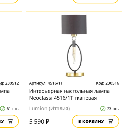
230512
4516/1T
230516
ампа
Интерьерная настольная лампа
Neoclassi 4516/1T тканевая
Lumion (Италия)
61 шт.
73 шт.
5 590 ₽
НУ
В КОРЗИНУ