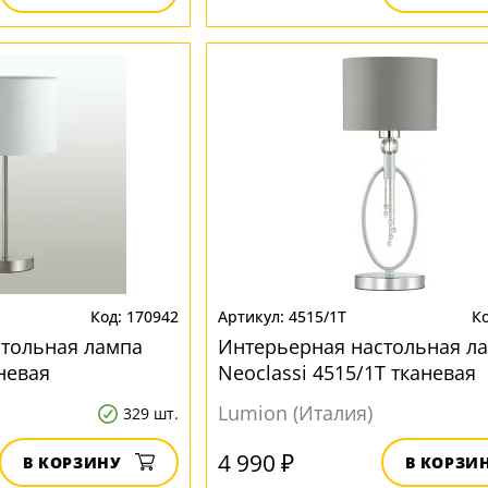
170942
4515/1T
стольная лампа
Интерьерная настольная л
аневая
Neoclassi 4515/1T тканевая
Lumion (Италия)
329 шт.
4 990 ₽
В КОРЗИНУ
В КОРЗИ