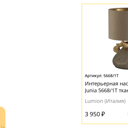
Коричневый
(2)
Красный
(1)
Прозрачный
(1)
Розовый
(1)
Серый
(2)
Черный
(4)
5668/1T
Интерьерная на
Junia 5668/1T тк
Lumion (Италия)
3 950 ₽