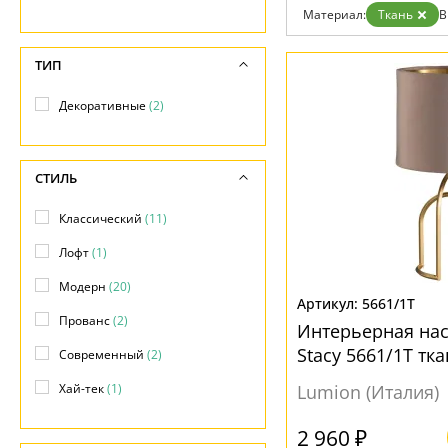
Контакты
Материал:
Ткань
В
ТИП
Декоративные
(2)
СТИЛЬ
Классический
(11)
Лофт
(1)
Модерн
(20)
5661/1T
Прованс
(2)
Интерьерная на
Stacy 5661/1T тк
Современный
(2)
Хай-тек
(1)
Lumion (Италия)
2 960 ₽