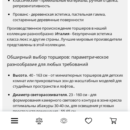
Классический - премиальные материалы, ручная отделка,
репрезентативность
Прованс - деревенская эстетика, пастельная гамма,
состаренные деревянные поверхности
Производственное происхождение торшеров в нашей
коллекции разнообразно:
Италия
- безупречная эстетика
класса люкс и другие страны. Лучшие мировые производители
представлены в этой коллекции.
Обширный выбор торшеров: параметрическое
разнообразие для любых требований
Высота.
40 - 163 см - от миниатюрных торшеров для детских
комнат или прикроватных зон до масштабных моделей для
студийных пространств и лофтов.,
Диаметр светорассеивателя.
23 - 160 см - для
формирования камерного светового контура в зоне кресла
оптимальны абажуры 30-40 см, для освещения угловых
пространств помещения - 55-65 см.,
Критерии подбора оптимального торшера для вашего
пространства