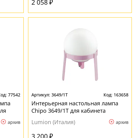
2 058 ₽
77542
3649/1T
163658
ампа
Интерьерная настольная лампа
для
Chipo 3649/1T для кабинета
Lumion (Италия)
архив
архив
3 200 ₽