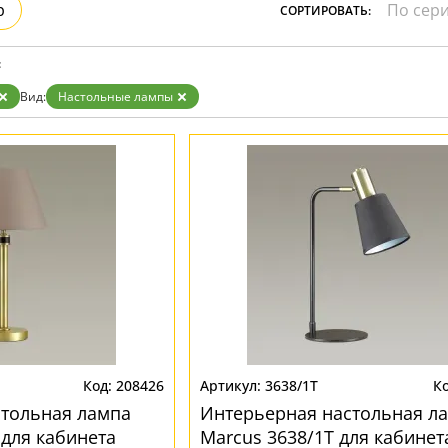
р
СОРТИРОВАТЬ:
Золото
Прозрачные
Хром
:
Черные
Вид:
Настольные лампы
208426
3638/1T
стольная лампа
Интерьерная настольная л
 для кабинета
Marcus 3638/1T для кабинет