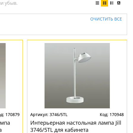
ОЧИСТИТЬ ВСЕ
170879
3746/5TL
170948
ампа
Интерьерная настольная лампа Jill
а
3746/5TL для кабинета