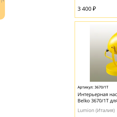
Серый
(1)
3 400 ₽
Черный
(4)
Ваш регион:
Москва
+7 (800) 775-63-32
- бесплатно по России
+7 (495) 255-03-21
- бесплатная доставка
3670/1T
Интерьерная на
Belko 3670/1T дл
Lumion (Италия)