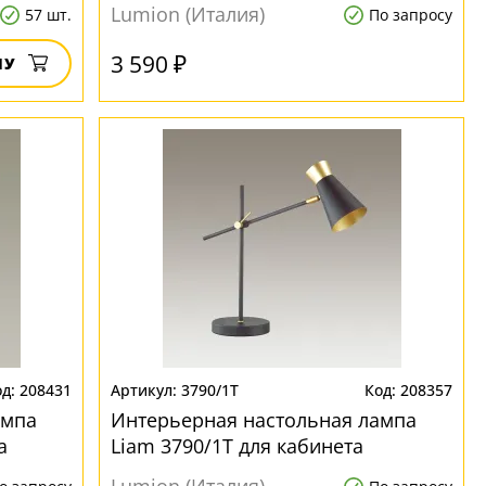
Lumion (Италия)
57 шт.
По запросу
3 590 ₽
НУ
208431
3790/1T
208357
ампа
Интерьерная настольная лампа
а
Liam 3790/1T для кабинета