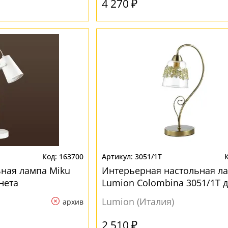
4 270 ₽
163700
3051/1T
ная лампа Miku
Интерьерная настольная л
нета
Lumion Colombina 3051/1T 
кабинета
Lumion (Италия)
архив
2 510 ₽