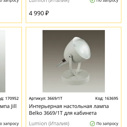
Lumion (Италия)
о запросу
По запросу
4 990 ₽
170952
3669/1T
163695
па Jill
Интерьерная настольная лампа
Belko 3669/1T для кабинета
Lumion (Италия)
о запросу
По запросу