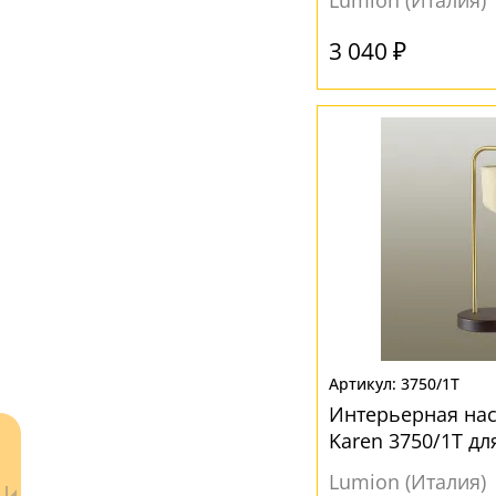
Lumion (Италия)
Пластик
(4)
3 040 ₽
Стекло
(6)
Текстиль
(2)
Ткань
(10)
Хрусталь
(2)
ЦВЕТ ПЛАФОНОВ
Бежевый
(1)
Белый
(13)
Голубой
(1)
3750/1T
Желтый
(2)
Интерьерная на
Коричневый
(1)
Karen 3750/1T дл
Прозрачный
(2)
Lumion (Италия)