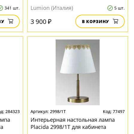
Lumion (Италия)
341 шт.
5 шт.
3 900 ₽
НУ
В КОРЗИНУ
284323
2998/1T
77497
ампа
Интерьерная настольная лампа
та
Placida 2998/1T для кабинета