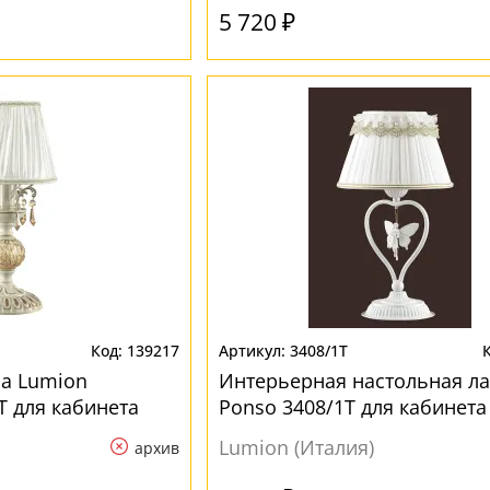
5 720 ₽
139217
3408/1T
а Lumion
Интерьерная настольная л
T для кабинета
Ponso 3408/1T для кабинета
Lumion (Италия)
архив