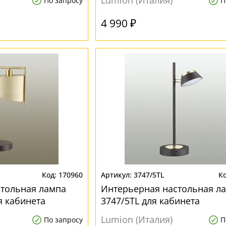
Lumion (Италия)
По запросу
П
4 990 ₽
170960
3747/5TL
стольная лампа
Интерьерная настольная лам
я кабинета
3747/5TL для кабинета
Lumion (Италия)
По запросу
П