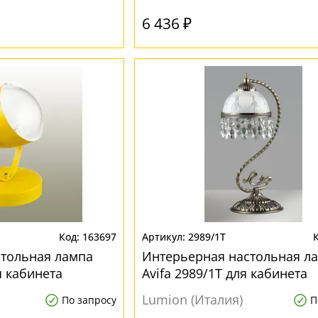
6 436 ₽
163697
2989/1T
стольная лампа
Интерьерная настольная л
я кабинета
Avifa 2989/1T для кабинета
Lumion (Италия)
По запросу
П