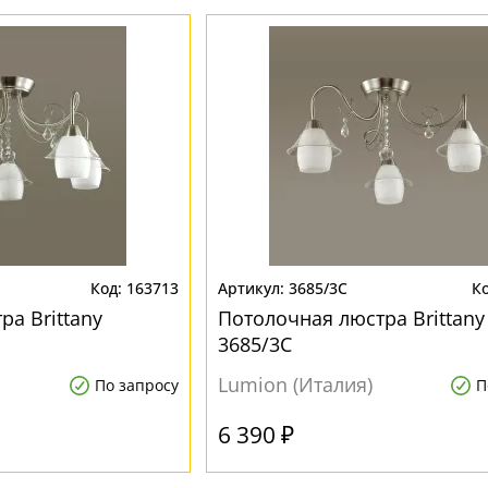
163713
3685/3C
а Brittany
Потолочная люстра Brittany
3685/3C
Lumion (Италия)
По запросу
П
6 390 ₽