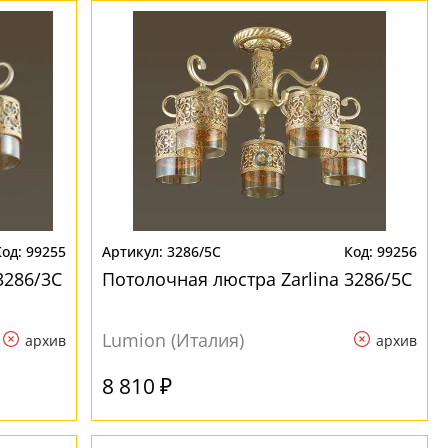
99255
3286/5C
99256
3286/3C
Потолочная люстра Zarlina 3286/5C
Lumion (Италия)
архив
архив
8 810 ₽