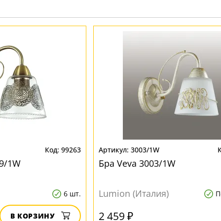
Золото
Прозрачные
Хром
Черные
99263
3003/1W
89/1W
Бра Veva 3003/1W
Lumion (Италия)
6 шт.
П
2 459 ₽
В КОРЗИНУ