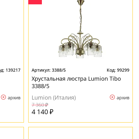
139217
3388/5
99299
Хрустальная люстра Lumion Tibo
3388/5
Lumion (Италия)
архив
архив
7 360 ₽
4 140 ₽