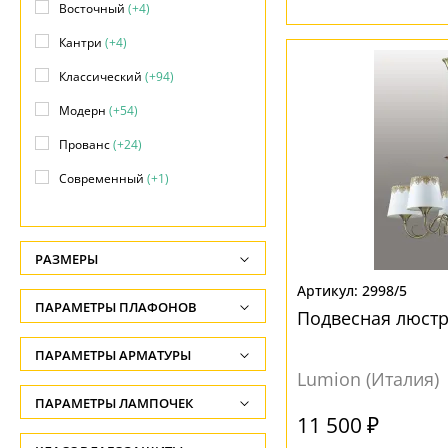
Восточный
(+4)
Кантри
(+4)
Классический
(+94)
Модерн
(+54)
Прованс
(+24)
Современный
(+1)
Флористика
(+10)
Хай-тек
(+1)
РАЗМЕРЫ
Высота, см
2998/5
ПАРАМЕТРЫ ПЛАФОНОВ
Подвесная люстра
-
ФОРМА ПЛАФОНА
ПАРАМЕТРЫ АРМАТУРЫ
Глубина, см
Lumion (Италия)
-
Декоративный
(8)
ЦВЕТ АРМАТУРЫ
ПАРАМЕТРЫ ЛАМПОЧЕК
11 500 ₽
Длина подвеса, см
Колокол
(12)
Количество ламп
Бежевый
(2)