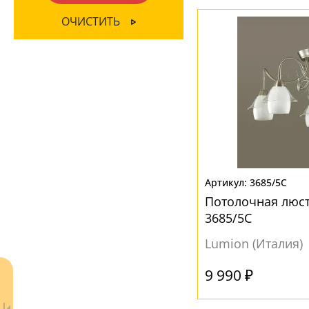
ПОВЕРХНОСТЬ
ОЧИСТИТЬ
В стороны
(1)
Глянцевый
(40)
Вверх
(17)
Матовый
(105)
Вниз
(119)
Рельефный
(9)
МАТЕРИАЛ
Жемчуг
(1)
Камень
(1)
Металл
(53)
3685/5C
Потолочная люстр
Нить
(1)
3685/5C
Стекло
(117)
Lumion (Италия)
Текстиль
(5)
9 990 ₽
Ткань
(9)
Хрусталь
(45)