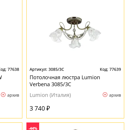
77638
3085/3C
77639
W
Потолочная люстра Lumion
Verbena 3085/3C
Lumion (Италия)
архив
архив
3 740 ₽
-44%