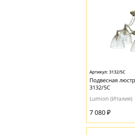
Розовый
(2)
Серебро
(2)
Серый
(1)
Хром
(1)
Янтарный
(9)
3132/5C
Подвесная люстр
3132/5C
Lumion (Италия)
7 080 ₽