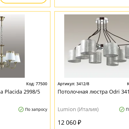
77500
3412/8
 Placida 2998/5
Потолочная люстра Odri 34
Lumion (Италия)
По запросу
П
12 060 ₽