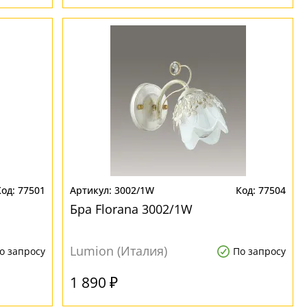
77501
3002/1W
77504
Бра Florana 3002/1W
Lumion (Италия)
о запросу
По запросу
1 890 ₽