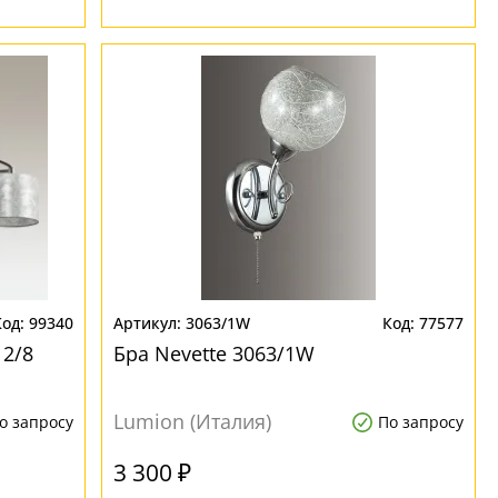
99340
3063/1W
77577
12/8
Бра Nevette 3063/1W
Lumion (Италия)
о запросу
По запросу
3 300 ₽