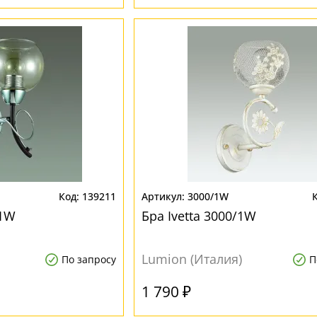
139211
3000/1W
/1W
Бра Ivetta 3000/1W
Lumion (Италия)
По запросу
П
1 790 ₽