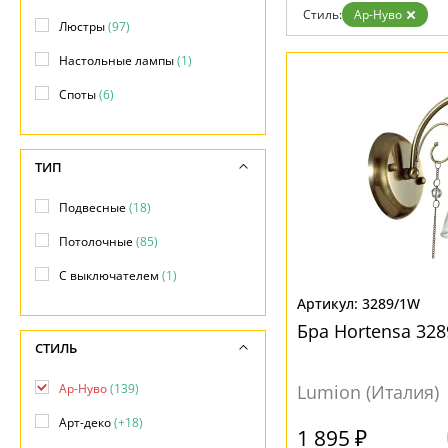
Контакты
Стиль:
Ар-Нуво
Люстры
(97)
Настольные лампы
(1)
Споты
(6)
ТИП
Подвесные
(18)
Потолочные
(85)
С выключателем
(1)
3289/1W
Бра Hortensa 32
СТИЛЬ
Ар-Нуво
(139)
Lumion (Италия)
Арт-деко
(+18)
1 895 ₽