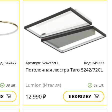
347477
5242/72CL
249223
Потолочная люстра Taro 5242/72CL
Lumion (Италия)
38 шт.
69 шт.
12 990 ₽
НУ
В КОРЗИНУ