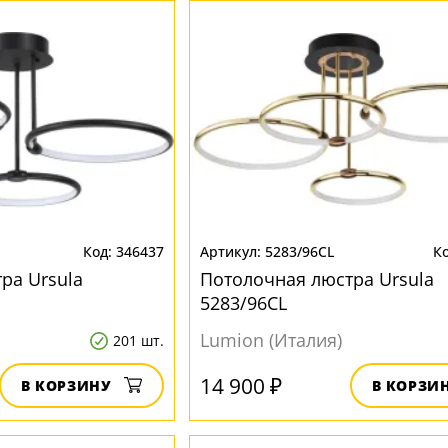
346437
5283/96CL
ра Ursula
Потолочная люстра Ursula
5283/96CL
Lumion (Италия)
201 шт.
14 900 ₽
В КОРЗИНУ
В КОРЗИ