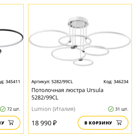
345411
5282/99CL
346234
Потолочная люстра Ursula
5282/99CL
Lumion (Италия)
72 шт.
31 шт.
18 990 ₽
НУ
В КОРЗИНУ