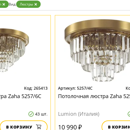
Золото
n
Вид:
Люстры
Прозрачные
Хром
Черные
265413
5257/4C
ра Zaha 5257/6C
Потолочная люстра Zaha 52
Lumion (Италия)
43 шт.
10 990 ₽
В КОРЗИНУ
В КОРЗИ