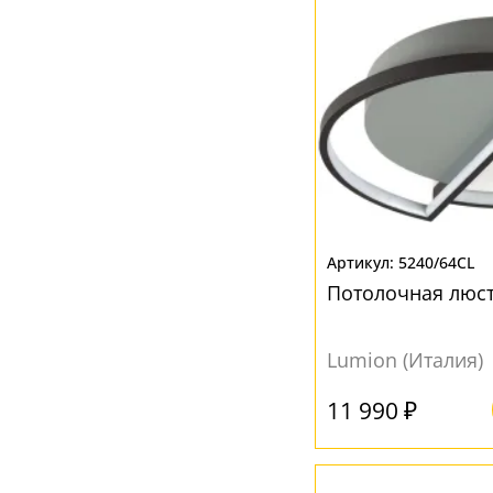
Хром
(1)
Черный
(7)
5240/64CL
Потолочная люст
Lumion (Италия)
11 990 ₽