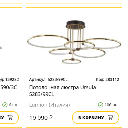
139282
5283/99CL
283112
3590/3C
Потолочная люстра Ursula
5283/99CL
Lumion (Италия)
6 шт.
106 шт.
19 990 ₽
НУ
В КОРЗИНУ