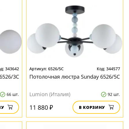
343642
6526/5C
344577
6526/3C
Потолочная люстра Sunday 6526/5C
Lumion (Италия)
66 шт.
92 шт.
11 880 ₽
НУ
В КОРЗИНУ