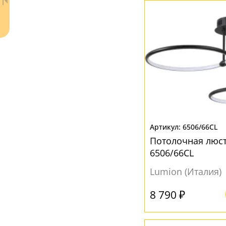
Силикон
(9)
Стекло
(27)
Ткань
(4)
ЦВЕТ ПЛАФОНОВ
Бежевый
(2)
Ваш регион:
Москва
Без плафона
(1)
+7 (800) 775-63-32
- бесплатно по России
Белый
(61)
6506/66CL
+7 (495) 255-03-21
- бесплатная доставка
Потолочная люст
Желтый
(1)
6506/66CL
Золото
(1)
Lumion (Италия)
Коньячный
(1)
Латунь
(1)
8 790 ₽
Прозрачный
(19)
Серый
(5)