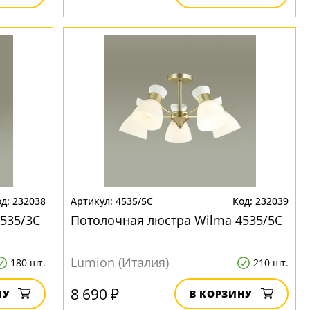
232038
4535/5C
232039
535/3C
Потолочная люстра Wilma 4535/5C
Lumion (Италия)
180 шт.
210 шт.
8 690 ₽
НУ
В КОРЗИНУ