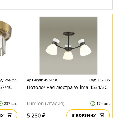
266259
4534/3C
232035
57/4C
Потолочная люстра Wilma 4534/3C
Lumion (Италия)
237 шт.
174 шт.
5 280 ₽
НУ
В КОРЗИНУ