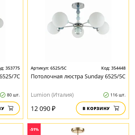
353775
6525/5C
354448
6525/7C
Потолочная люстра Sunday 6525/5C
Lumion (Италия)
80 шт.
116 шт.
12 090 ₽
НУ
В КОРЗИНУ
-51%