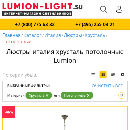
+7 (800) 775-63-32
+7 (495) 255-03-21
Главная
Каталог
Италия
Люстры
Хрусталь
/
/
/
/
/
Потолочные
Люстры италия хрусталь потолочные
Lumion
ОЧИСТИТЬ ВСЕ
ВЫБРАННЫЕ ФИЛЬТРЫ:
Материал:
Хрусталь
Теги:
Потолочные
Страна:
Италия
Вид:
Люстры
-46%