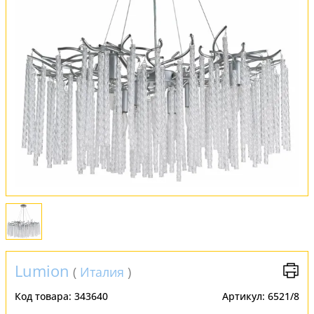
Обмен и возврат
Установка
FAQ
Отзывы
Lumion
(
Италия
)
Код товара:
343640
Артикул:
6521/8