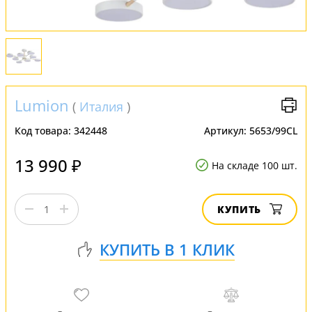
Обмен и возврат
Установка
FAQ
Lumion
(
Италия
)
Код товара:
342448
Артикул:
5653/99CL
Отзывы
13 990 ₽
На складе 100 шт.
КУПИТЬ