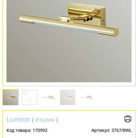
Обмен и возврат
Установка
FAQ
Отзывы
Lumion
(
Италия
)
Код товара:
170992
Артикул:
3767/8WL