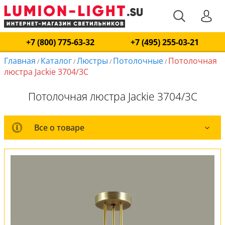
+7 (800) 775-63-32
+7 (495) 255-03-21
Главная
Каталог
Люстры
Потолочные
Потолочная
/
/
/
/
люстра Jackie 3704/3C
Потолочная люстра Jackie 3704/3C
Все о товаре
Все о товаре
Комплект лампочек
Вся коллекция
Оплата и доставка