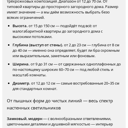
трёхрожковых композиций. Диапазон от 12 до 70 см. От
типовой квартиры до просторного загородного дома. Размер
имеет значение — а мы даём возможность выбрать безо
всяких ограничений.
Высота.
от 15 до 150 см — подойдёт под всё: от
малогабаритной квартиры до загородного дома с
высокими потолками.
Глубина (выступ от стены).
от 2 до 23 см — глубина от 8 см
до 40 см — именно она определяет, будет ли бра скромным
или выразительным, заметным или фоновым.
Ширина.
от 9 до 31 см — от сдержанных одноплафонных до
по-настоящему широких 60–70 см — под любой стиль и
масштаб комнаты.
Диаметр.
от 12 до 12 см — самые востребованные 20–35 см
для стандартных комнат.
От пышных форм до чистых линий — весь спектр
настенных светильников
Замковый
,
модерн
— с волнообразными ответвлениями,
цветочными деталями и душевной мягкостью — интерьер