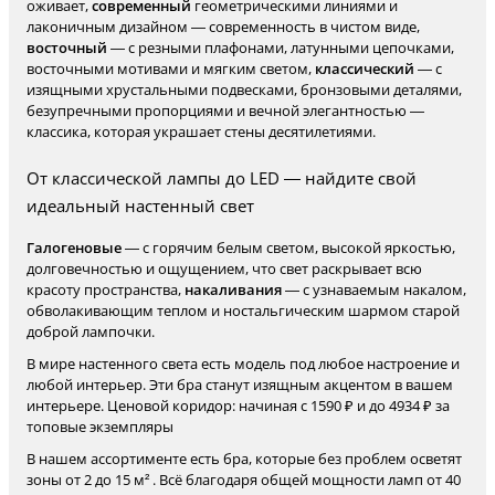
оживает,
современный
геометрическими линиями и
лаконичным дизайном — современность в чистом виде,
восточный
— с резными плафонами, латунными цепочками,
восточными мотивами и мягким светом,
классический
— с
изящными хрустальными подвесками, бронзовыми деталями,
безупречными пропорциями и вечной элегантностью —
классика, которая украшает стены десятилетиями.
От классической лампы до LED — найдите свой
идеальный настенный свет
Галогеновые
— с горячим белым светом, высокой яркостью,
долговечностью и ощущением, что свет раскрывает всю
красоту пространства,
накаливания
— с узнаваемым накалом,
обволакивающим теплом и ностальгическим шармом старой
доброй лампочки.
В мире настенного света есть модель под любое настроение и
любой интерьер. Эти бра станут изящным акцентом в вашем
интерьере. Ценовой коридор: начиная с 1590 ₽ и до 4934 ₽ за
топовые экземпляры
В нашем ассортименте есть бра, которые без проблем осветят
зоны от 2 до 15 м² . Всё благодаря общей мощности ламп от 40