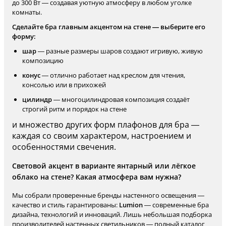
до 300 Вт — создавая уютную атмосферу в любом уголке
комнаты.
Сделайте бра главным акцентом на стене — выберите его
форму:
шар
— разные размеры шаров создают игривую, живую
композицию
конус
— отлично работает над креслом для чтения,
консолью или в прихожей
цилиндр
— многоцилиндровая композиция создаёт
строгий ритм и порядок на стене
и множество других форм плафонов для бра —
каждая со своим характером, настроением и
особенностями свечения.
Световой акцент в варианте янтарный или лёгкое
облако на стене? Какая атмосфера вам нужна?
Мы собрали проверенные бренды настенного освещения —
качество и стиль гарантированы:
Lumion
— современные бра
дизайна, технологий и инноваций. Лишь небольшая подборка
производителей настенных светильников — полный каталог