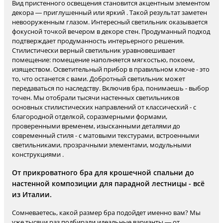
Вид пристенного освещения становится акцентным элементом
декора — приглушенный или яркий . Такой результат заметен
невооруженным глазом. Интересный светильник оказывается
фокусной точкой вечером в декоре стен. Продуманный подход
подтверждает продуманность интерьерного решения.
Стилистически верный светильник уравновешивает
помещение: помещение наполняется мягкостью, покоем,
изяществом. Осветительный прибор в правильном ключе - это
то, что останется с вами. Добротный светильник может
передаваться по наследству. Включив бра, понимаешь - выбор
точен. Мы отобрали тысячи настенных светильников
основных стилистических направлений от классический - с
благородной отделкой, соразмерными формами,
проверенными временем, изысканными деталями до
современный стиля - с матовыми текстурами, встроенными
светильниками, прозрачными элементами, модульными
конструкциями .
От прикроватного бра для крошечной спальни до
настенной композиции для парадной лестницы - всё
из Италии.
Сомневаетесь, какой размер бра подойдет именно вам? Мы
уже тысячи раз подбирали идеальные варианты — от