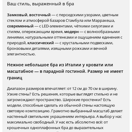
Ваш стиль, выраженный в бра
Замковый
,
восточный
— с персидскими узорами, цветным
стеклом и атмосферой базаров Стамбула или Марракеша,
современный
— с LED-элементами, чёткими силуэтами и
стилем, опережающим время,
модерн
— с волнообразными
линиями, натуральными оттенками и ощущением единения с
природой,
классический
— с хрустальными подвесками,
бронзовыми деталями, изящными рожками и вечной
элегантностью.
Нежное небольшое бра из Италии у кровати или
масштабное — в парадной гостиной. Размер не имеет
границ
Диапазон размеров впечатляет: от 12 см до 70 см в ширину.
Узкие стены? Есть решения, которые выглядят стильно и не
загромождают пространство. Широкие простенки? Есть
модели, способные сделать из обычной стены настоящую
световую композицию. Грамотно выбранный масштаб делает
настенный светильник украшением интерьера. А выбор у нас
максимально свободный. У нас есть абсолютно всё: от
крошечных одноплафонных бра до выразительных