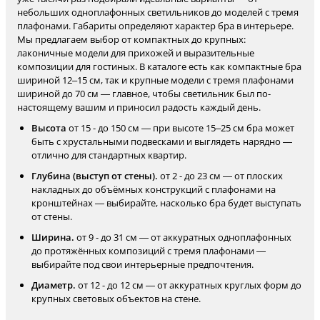
небольших одноплафонных светильников до моделей с тремя
плафонами. Габариты определяют характер бра в интерьере.
Мы предлагаем выбор от компактных до крупных:
лаконичные модели для прихожей и выразительные
композиции для гостиных. В каталоге есть как компактные бра
шириной 12–15 см, так и крупные модели с тремя плафонами
шириной до 70 см — главное, чтобы светильник был по-
настоящему вашим и приносил радость каждый день.
Высота
от 15 - до 150 см — при высоте 15–25 см бра может
быть с хрустальными подвесками и выглядеть нарядно —
отлично для стандартных квартир.
Глубина (выступ от стены).
от 2 - до 23 см — от плоских
накладных до объёмных конструкций с плафонами на
кронштейнах — выбирайте, насколько бра будет выступать
от стены.
Ширина.
от 9 - до 31 см — от аккуратных одноплафонных
до протяжённых композиций с тремя плафонами —
выбирайте под свои интерьерные предпочтения.
Диаметр.
от 12 - до 12 см — от аккуратных круглых форм до
крупных световых объектов на стене.