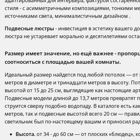
адаптированных для интерьера, фактурой состаренно
стиля - с асимметричными композициями, тонкими 
источниками света, минималистичным дизайном .
Подвесные люстры
- инвестиция в эстетику вашего д
люстра не устаревает морально и десятилетиями ост
Размер имеет значение, но ещё важнее - пропор
соотноситься с площадью вашей комнаты.
Идеальный размер найдется под любой потолок — от
метров в диаметре и тринадцати метров в высоту. Пот
высотой от 15 до 25 см, выглядящие как настоящие ар
Подвесные модели длиной до 13,7 метров превратят п
струится сверху подобно водопаду. В каталоге есть 
метров, так и подвесные высотой всего 20 см — прави
светильник был по-настоящему вашим и приносил рад
Высота.
от 34 - до 60 см — от плоских «блюдец», 