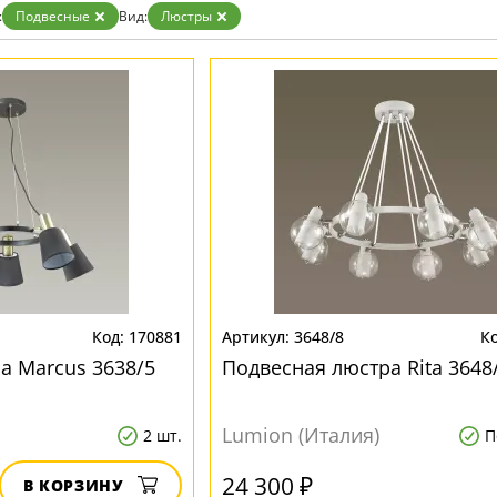
Золото
:
Подвесные
Вид:
Люстры
Прозрачные
Хром
Черные
170881
3648/8
а Marcus 3638/5
Подвесная люстра Rita 3648
Lumion (Италия)
2 шт.
П
24 300 ₽
В КОРЗИНУ