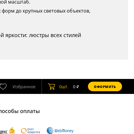
вой масштаб.
ых форм до крупных световых объектов,
й яркости: люстры всех стилей
Избранное
0
шт.
0
₽
ОФОРМИТЬ
пособы оплаты