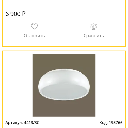
6 900 ₽
4413/3C
193766