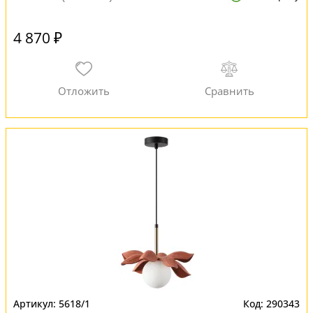
4 870 ₽
5618/1
290343