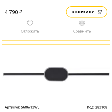
4 790 ₽
В КОРЗИНУ
5606/13WL
283108