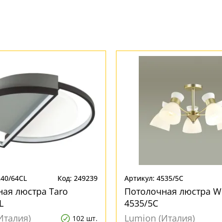
240/64CL
Код: 249239
Артикул: 4535/5C
ая люстра Taro
Потолочная люстра W
L
4535/5C
Италия)
Lumion (Италия)
102 шт.