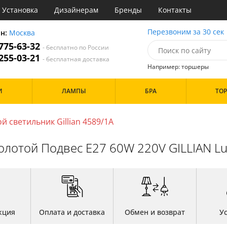
Установка
Дизайнерам
Бренды
Контакты
ы
Перезвоним за 30 сек
он:
Москва
 775-63-32
- бесплатно по России
атегории
 255-03-21
- бесплатная доставка
Например: торшеры
Стиль
Назначение
Дизайн/Форма
И
ЛАМПЫ
БРА
ТО
деко
Гостиная
Шары
три
Детская
ссический
Кабинет
й светильник Gillian 4589/1A
Особенности
т
Кафе
имализм
Коридор и прихожая
олотой Подвес E27 60W 220V GILLIAN L
ерн
Кухня
ванс
Офис
Бренд
ременный
Прихожая
но
Спальня
тек
Цвет
кция
Оплата и доставка
Обмен и возврат
У
Белые
Бронза