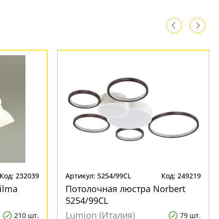
Код: 232039
Артикул: 5254/99CL
Код: 249219
ilma
Потолочная люстра Norbert
5254/99CL
Lumion (Италия)
210 шт.
79 шт.