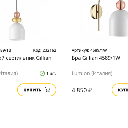
589/1B
Код: 232162
Артикул: 4589/1W
й светильник Gillian
Бра Gillian 4589/1W
Италия)
Lumion (Италия)
1 шт.
4 850 ₽
КУПИТЬ
КУП