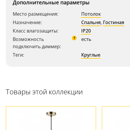
Дополнительные параметры
Место размещения:
Потолок
Назначение:
Спальня
,
Гостиная
Класс влагозащиты:
IP20
?
Возможность
есть
подключить диммер:
Ваш регион:
Москва
Теги:
Круглые
+7 (800) 775-63-32
- бесплатно по России
+7 (495) 255-03-21
- бесплатная доставка
Товары этой коллекции