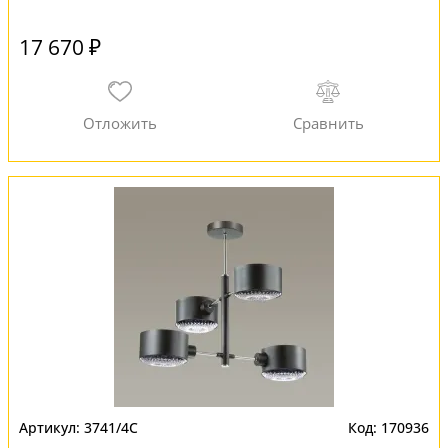
17 670 ₽
3741/4C
170936