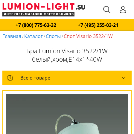
+7 (800) 775-63-32
+7 (495) 255-03-21
Главная
Каталог
Споты
Спот Visario 3522/1W
/
/
/
Бра Lumion Visario 3522/1W
белый,хром,E14x1*40W
Все о товаре
Все о товаре
Комплект лампочек
Вся коллекция