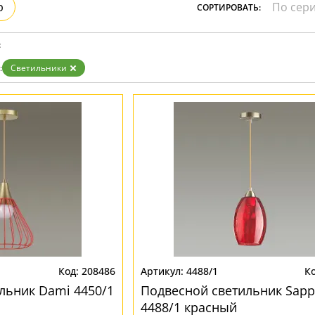
р
СОРТИРОВАТЬ:
Золото
Прозрачные
Хром
:
Черные
:
Светильники
208486
4488/1
льник Dami 4450/1
Подвесной светильник Sapp
4488/1 красный