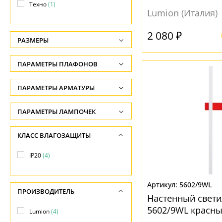
Техно
(1)
Lumion (Италия)
2 080 ₽
РАЗМЕРЫ
Высота, см
ПАРАМЕТРЫ ПЛАФОНОВ
-
ФОРМА ПЛАФОНА
ПАРАМЕТРЫ АРМАТУРЫ
Ширина, см
-
Конус
(1)
ЦВЕТ АРМАТУРЫ
ПАРАМЕТРЫ ЛАМПОЧЕК
Диаметр, см
Количество ламп
Бежевый
(1)
ПОВЕРХНОСТЬ
КЛАСС ВЛАГОЗАЩИТЫ
-
-
Бронза
(1)
Матовый
(3)
Длина, см
IP20
(4)
Общая мощность ламп
Золото
(1)
-
Прозрачный
(1)
-
Красный
(2)
5602/9WL
ПРОИЗВОДИТЕЛЬ
Напряжение
НАПРАВЛЕНИЕ
Настенный свети
МАТЕРИАЛ
-
5602/9WL красн
Lumion
(4)
Вверх
(1)