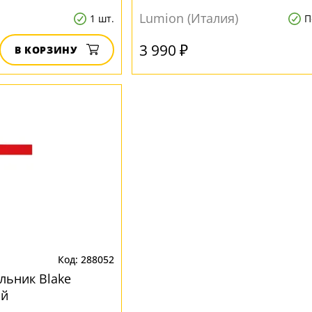
Lumion (Италия)
1 шт.
П
3 990 ₽
В КОРЗИНУ
288052
льник Blake
ый