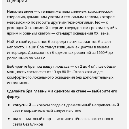
сценарий
Накаливания
— с тёплым жёлтым сиянием, классической
спиралью, домашним уютом и тем самым теплом, которое
невозможно повторить другими технологиями,
led
— с
рекордной экономией энергии, сверхдолгим сроком службы,
ярким и ровным светом — стандарт освещения XXI века.
Найти своё идеальное бра среди тысяч вариантов бывает
непросто. Наши бра станут изящным акцентом в вашем
интерьере. Диапазон: от бюджетных решений за 1560 ₽ до
роскошных за 5990 ₽
Выбирайте бра под вашу площадь — от 2 до 4 м² , где общая
мощность составляет от 13 до 80 Вт . Этого хватит для
комфортного локального освещения без дополнительных
источников.
Сделайте бра главным акцентом на стене — выберите его
форму:
конусный
— конусы создают драматичный направленный
свет и выразительный силуэт на стене
шар
— матовый шар — источник тёплого, рассеянного
света без бликов