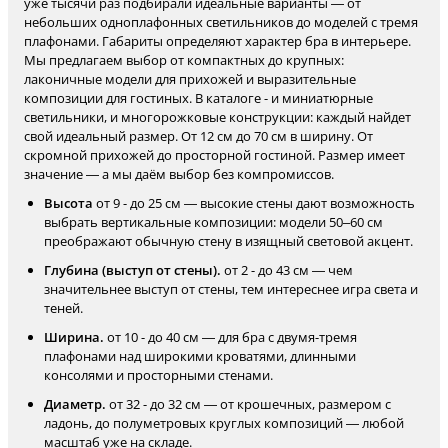
уже тысячи раз подбирали идеальные варианты — от
небольших одноплафонных светильников до моделей с тремя
плафонами. Габариты определяют характер бра в интерьере.
Мы предлагаем выбор от компактных до крупных:
лаконичные модели для прихожей и выразительные
композиции для гостиных. В каталоге - и миниатюрные
светильники, и многорожковые конструкции: каждый найдет
свой идеальный размер. От 12 см до 70 см в ширину. От
скромной прихожей до просторной гостиной. Размер имеет
значение — а мы даём выбор без компромиссов.
Высота
от 9 - до 25 см — высокие стены дают возможность
выбрать вертикальные композиции: модели 50–60 см
преображают обычную стену в изящный световой акцент.
Глубина (выступ от стены).
от 2 - до 43 см — чем
значительнее выступ от стены, тем интереснее игра света и
теней.
Ширина.
от 10 - до 40 см — для бра с двумя-тремя
плафонами над широкими кроватями, длинными
консолями и просторными стенами.
Диаметр.
от 32 - до 32 см — от крошечных, размером с
ладонь, до полуметровых круглых композиций — любой
масштаб уже на складе.