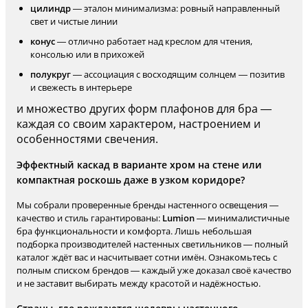
цилиндр
— эталон минимализма: ровный направленный
свет и чистые линии
конус
— отлично работает над креслом для чтения,
консолью или в прихожей
полукруг
— ассоциация с восходящим солнцем — позитив
и свежесть в интерьере
и множество других форм плафонов для бра —
каждая со своим характером, настроением и
особенностями свечения.
Эффектный каскад в варианте хром на стене или
компактная роскошь даже в узком коридоре?
Мы собрали проверенные бренды настенного освещения —
качество и стиль гарантированы:
Lumion
— минималистичные
бра функциональности и комфорта. Лишь небольшая
подборка производителей настенных светильников — полный
каталог ждёт вас и насчитывает сотни имён. Ознакомьтесь с
полным списком брендов — каждый уже доказал своё качество
и не заставит выбирать между красотой и надёжностью.