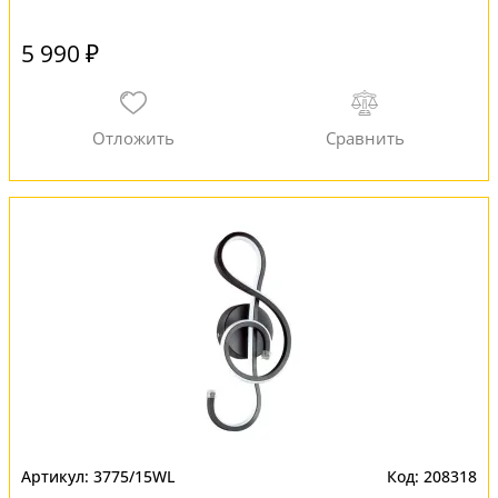
5 990 ₽
3775/15WL
208318