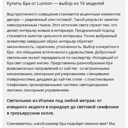
Купить бра от Lumion — выбор из 16 моделей
Вид пристенного освещения становится акцентным элементом
декора — уединенный или гостевой . Такой результат заметен
невооруженным глазом. Этот источник света служит тем, что
делает интерьер живым в интерьере. Продуманный подход
становится залогом цельности интерьера. Точно выбранный
экземпляр завершает образ: интерьер обретает
законченность, гармонию, утонченность. Выбор конкретного
бра - это обещание эстетического удовольствия. Добротный
светильник может передаваться по наследству. Исходящий от
бра свет создает магию. Представлены разнообразные бра
всевозможных направлений от хай-тек - со встроенными
механизмами, сенсорным регулированием, глянцевыми
поверхностями, диодами до хай-тек стиля - с пластиковыми
плафонами, хромированными частями, светодиодными
лентами, сенсорным управлением .
Светильник из Италии под любой метраж: от
изящного акцента в коридоре до световой симфонии
в трехъярусном холле.
Сомневаетесь, какой размер бра подойдет именно вам? Мы