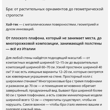
Бра: от растительных орнаментов до геометрической
строгости
Хай-тек
— с металлическими поверхностями, геометрией и
духом инноваций.
От плоского плафона, который не занимает места, до
многорожковой композиции, занимающей полстены
— всё из Италии
Для любой стены найдётся подходящий масштаб — от
компактных моделей шириной 12–15 см до выразительных
композиций шириной 60–70 см. Узкий простенок шириной 40
см? У нас есть изящные варианты 12–20 см, которые смотрятся
как ювелирные украшения на стене. Просторный холл с
широкими стенами? Многорожковые бра с тремя плафонами
и размахом до 70 см — и помещение мгновенно обретает
завершённый, продуманный вид. Бывают бра шириной более
60 см с тремя плафонами, а есть совсем миниатюрные модели
шириной всего 12 см — стереотипы существуют, чтобы их
нарушать. Самое важное — чтобы бра стало именно вашим и
радовало каждый день.