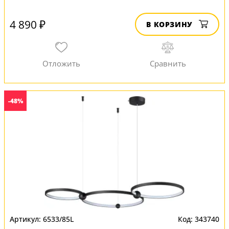
4 890 ₽
В КОРЗИНУ
-48%
6533/85L
343740