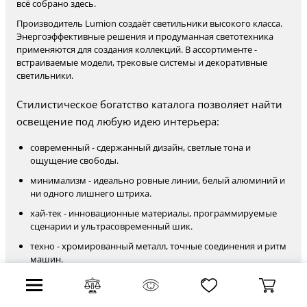
всё собрано здесь.
Производитель Lumion создаёт светильники высокого класса.
Энергоэффективные решения и продуманная светотехника
применяются для создания коллекций. В ассортименте -
встраиваемые модели, трековые системы и декоративные
светильники.
Стилистическое богатство каталога позволяет найти
освещение под любую идею интерьера:
современный - сдержанный дизайн, светлые тона и
ощущение свободы.
минимализм - идеально ровные линии, белый алюминий и
ни одного лишнего штриха.
хай-тек - инновационные материалы, программируемые
сценарии и ультрасовременный шик.
техно - хромированный металл, точные соединения и ритм
машин.
яркое и цветное - LED-лента, цветовые сценарии и вечная
вечеринка.