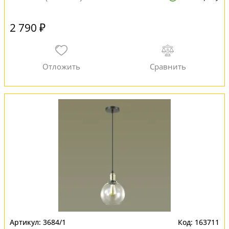
2 790 ₽
3684/1
163711