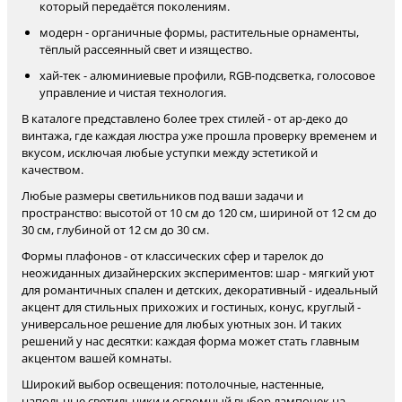
который передаётся поколениям.
модерн - органичные формы, растительные орнаменты,
тёплый рассеянный свет и изящество.
хай-тек - алюминиевые профили, RGB-подсветка, голосовое
управление и чистая технология.
В каталоге представлено более трех стилей - от ар-деко до
винтажа, где каждая люстра уже прошла проверку временем и
вкусом, исключая любые уступки между эстетикой и
качеством.
Любые размеры светильников под ваши задачи и
пространство: высотой от 10 см до 120 см, шириной от 12 см до
30 см, глубиной от 12 см до 30 см.
Формы плафонов - от классических сфер и тарелок до
неожиданных дизайнерских экспериментов: шар - мягкий уют
для романтичных спален и детских, декоративный - идеальный
акцент для стильных прихожих и гостиных, конус, круглый -
универсальное решение для любых уютных зон. И таких
решений у нас десятки: каждая форма может стать главным
акцентом вашей комнаты.
Широкий выбор освещения: потолочные, настенные,
напольные светильники и огромный выбор лампочек на