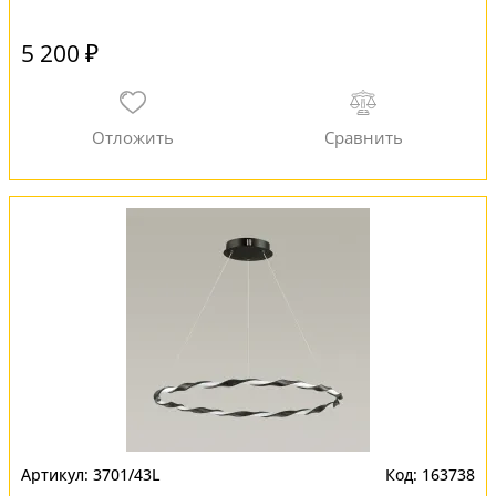
5 200 ₽
3701/43L
163738