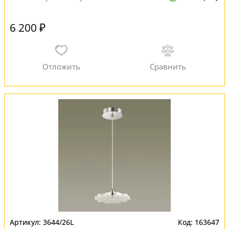
6 200 ₽
3644/26L
163647