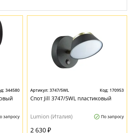
344580
3747/5WL
170953
ковый
Спот Jill 3747/5WL пластиковый
Lumion (Италия)
о запросу
По запросу
2 630 ₽