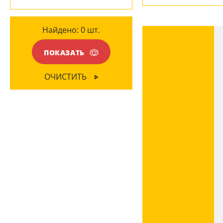
ЦВЕТ ПЛАФОНОВ
Найдено:
0
шт.
Белый
(3)
Черный
(2)
ПОКАЗАТЬ
ОЧИСТИТЬ