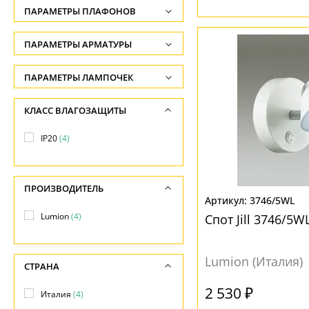
ПАРАМЕТРЫ ПЛАФОНОВ
-
ФОРМА ПЛАФОНА
ПАРАМЕТРЫ АРМАТУРЫ
Ширина, см
-
Цилиндр
(2)
ЦВЕТ АРМАТУРЫ
ПАРАМЕТРЫ ЛАМПОЧЕК
Длина, см
Количество ламп
Белый
(2)
ПОВЕРХНОСТЬ
КЛАСС ВЛАГОЗАЩИТЫ
-
-
Черный
(2)
Матовый
(2)
IP20
(4)
Общая мощность ламп
МАТЕРИАЛ
-
НАПРАВЛЕНИЕ
ПРОИЗВОДИТЕЛЬ
Напряжение
Алюминий
(2)
Вниз
(4)
3746/5WL
-
Металл
(2)
Lumion
(4)
Спот Jill 3746/5
МАТЕРИАЛ
Пластик
(2)
Lumion (Италия)
Металл
(2)
СТРАНА
ПОВЕРХНОСТЬ
Пластик
(2)
2 530 ₽
Италия
(4)
Матовый
(2)