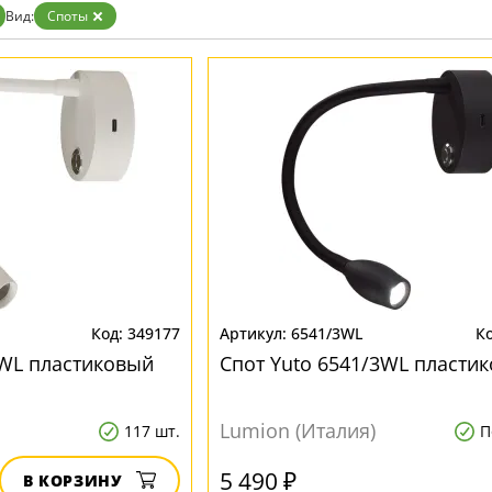
Золото
Вид:
Споты
Прозрачные
Хром
Черные
349177
6541/3WL
3WL пластиковый
Спот Yuto 6541/3WL пласти
Lumion (Италия)
117 шт.
П
5 490 ₽
В КОРЗИНУ