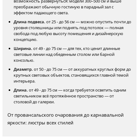
возможность развернуться: модели 300–500 см и выше
преображают обычную гостиную в парадный зал с
эффектом падающего света.
Длина подвеса.
от 25 - до 56 см — можно опустить почти до
уровня столешницы или поднять под потолок — полная
свобода под любую высоту помещения и дизайнерскую
концепцию.
Ширина.
от 49 - до 75 см — для тех, кто ценит длинные
световые линии над обеденным столом или барной
консолью.
Диаметр.
от 50 - до 75 см — от аккуратных круглых форм до
крупных световых объектов, становящихся главной темой
интерьера.
Длина.
от 49 - до 75 см — когда требуется осветить одним
светильником всё протяжённое пространство — от
столовой до галереи.
От провансальского очарования до карнавальной
яркости: люстры всех стилей