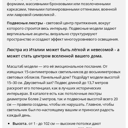
формами, массивными бронзовыми или позолоченными
каркасами, темными патинированными оттенками, военной
или лавровой символикой .
Подвесные люстры
- световой центр притяжения, вокруг
которого строится весь интерьер. Подвесные модели задают
вертикальные акценты, визуально структурируют
пространство и создают эффект многоуровневого освещения.
Люстра из Италии может быть лёгкой и невесомой - а
может стать центром вселенной вашего дома.
Масштаб модели — это её эмоциональное послание. От
изящных 15-сантиметровых светильников до восьмиметровых
световых облаков. Панельный дом? Подойдут модели высотой
15–30 см. Двусветный зал? Подвес длиной до 13,7 метров
раскроет его потенциал, как в лучших исторических
интерьерах. В каталоге есть как потолочные люстры
диаметром более 2 метров, так и подвесные высотой всего 20
см — правила созданы, чтобы их нарушать. Главное, чтобы
светильник был по-настоящему вашим и приносил радость
каждый день.
Высота.
от 1 - до 102 см — высокие потолки дают