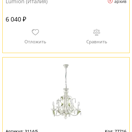
Lumion (Италия)
архив
6 040 ₽
3114/5
77716