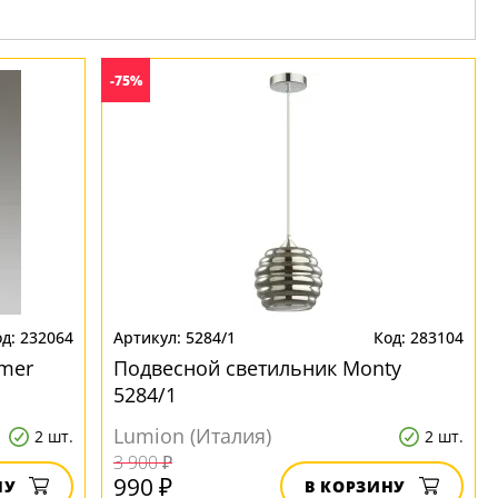
-75%
232064
5284/1
283104
mer
Подвесной светильник Monty
5284/1
Lumion (Италия)
2 шт.
2 шт.
3 900 ₽
990 ₽
НУ
В КОРЗИНУ