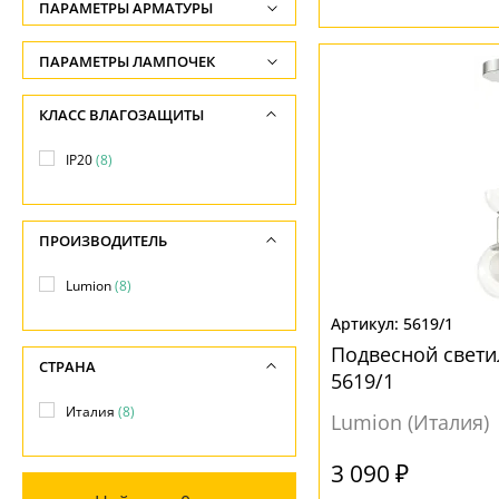
ПОВЕРХНОСТЬ
ПАРАМЕТРЫ АРМАТУРЫ
Ширина, см
-
Глянцевый
(1)
ЦВЕТ АРМАТУРЫ
ПАРАМЕТРЫ ЛАМПОЧЕК
Диаметр, см
Матовый
(7)
Количество ламп
Белый
(2)
КЛАСС ВЛАГОЗАЩИТЫ
-
Рельефный
(1)
-
Хром
(8)
Длина, см
IP20
(8)
Общая мощность ламп
НАПРАВЛЕНИЕ
-
МАТЕРИАЛ
-
Вниз
(8)
ПРОИЗВОДИТЕЛЬ
Напряжение
Металл
(8)
-
Lumion
(8)
МАТЕРИАЛ
ПОВЕРХНОСТЬ
5619/1
Стекло
(8)
Глянцевый
(8)
Подвесной свети
СТРАНА
5619/1
Матовый
(2)
ЦВЕТ ПЛАФОНОВ
Италия
(8)
Lumion (Италия)
Белый
(7)
3 090 ₽
Прозрачный
(1)