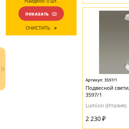
Найдено:
0
шт.
Серый
(3)
ПОКАЗАТЬ
ФОРМА ПЛАФОНА
ОЧИСТИТЬ
Декоративный
(5)
Конус
(1)
Конусный
(1)
Призма
(1)
Цилиндр
(5)
3597/1
Шар
(8)
Подвесной свети
3597/1
Lumion (Италия)
2 230 ₽
Ваш регион:
Москва