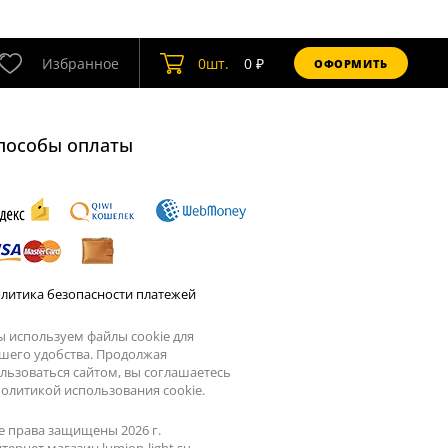
Избранное
0
шт.
0
₽
ОФОРМИТЬ
пособы оплаты
литика безопасности платежей
 используем файлы cookie для
шего удобства. Продолжая
льзоваться сайтом, вы соглашаетесь
олитикой использования cookie.
е права защищены 2026 г.
тернет магазин lumion-light.su