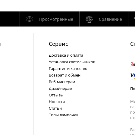
Просмотренные
Сравнение
и
Cервис
С
Доставка и оплата
Установка светильников
Гарантия и качество
Возврат и обмен
Веб-мастерам
Дизайнерам
По
Отзывы
Мы
Новости
ва
Статьи
по
Типы лампочек
с
п
Вс
Ин