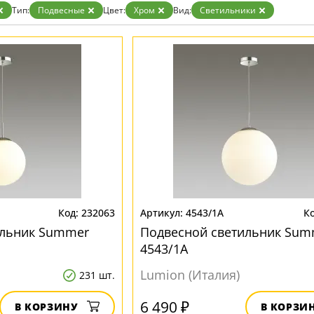
Золото
Тип:
Подвесные
Цвет:
Хром
Вид:
Светильники
Прозрачные
Хром
Черные
232063
4543/1A
ильник Summer
Подвесной светильник Sum
4543/1A
Lumion (Италия)
231 шт.
6 490 ₽
В КОРЗИНУ
В КОРЗИ