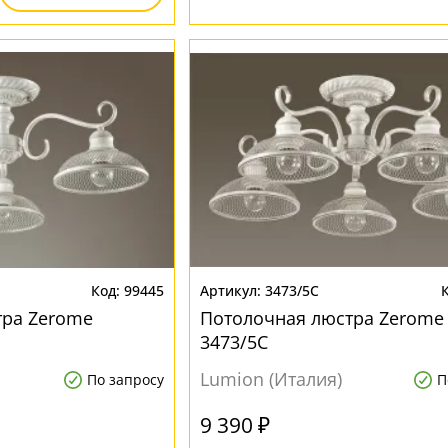
99445
3473/5C
тра Zerome
Потолочная люстра Zerome
3473/5C
Lumion (Италия)
По запросу
П
9 390 ₽