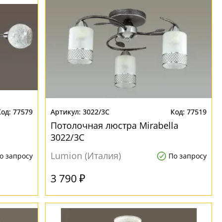
77579
3022/3C
77519
Потолочная люстра Mirabella
3022/3C
Lumion (Италия)
о запросу
По запросу
3 790 ₽