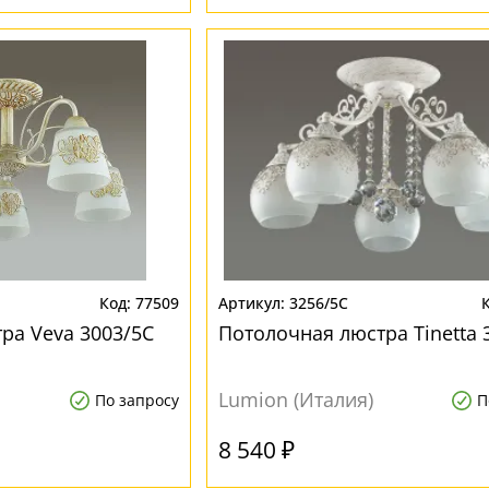
77509
3256/5C
ра Veva 3003/5C
Потолочная люстра Tinetta 
Lumion (Италия)
По запросу
П
8 540 ₽