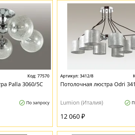
77570
3412/8
ра Palla 3060/5C
Потолочная люстра Odri 34
Lumion (Италия)
По запросу
П
12 060 ₽