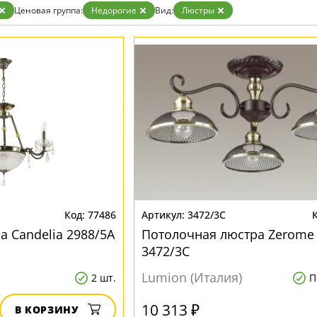
Золото
Ценовая группа:
Недорогие
Вид:
Люстры
Прозрачные
Хром
Черные
77486
3472/3C
а Candelia 2988/5A
Потолочная люстра Zerome
3472/3C
Lumion (Италия)
2 шт.
П
10 313 ₽
В КОРЗИНУ