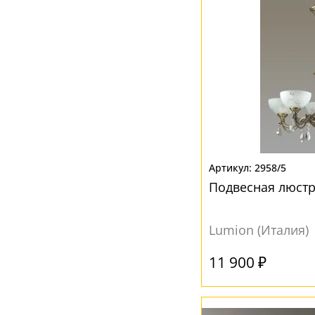
Прозрачный
(131)
Разноцветный
(6)
Серебро
(2)
Серый
(2)
Хром
(4)
Черный
(5)
Янтарный
(11)
2958/5
Подвесная люстр
Lumion (Италия)
11 900 ₽