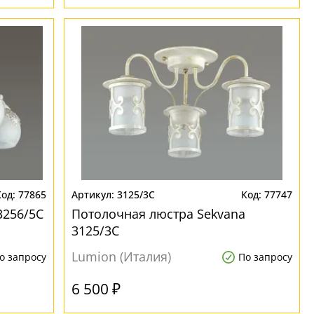
77865
3125/3C
77747
3256/5C
Потолочная люстра Sekvana
3125/3C
Lumion (Италия)
о запросу
По запросу
6 500 ₽