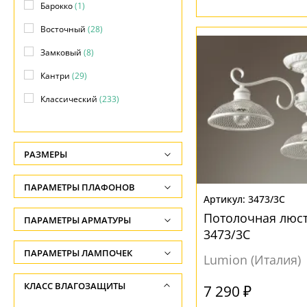
Барокко
(1)
Восточный
(28)
Замковый
(8)
Кантри
(29)
Классический
(233)
Лофт
(16)
Модерн
(136)
РАЗМЕРЫ
Морской
(2)
Высота, см
ПАРАМЕТРЫ ПЛАФОНОВ
Прованс
(116)
-
3473/3C
Ретро
(7)
Потолочная люс
ФОРМА ПЛАФОНА
ПАРАМЕТРЫ АРМАТУРЫ
Глубина, см
3473/3C
Скандинавский
(1)
-
Абажур
(1)
ЦВЕТ АРМАТУРЫ
ПАРАМЕТРЫ ЛАМПОЧЕК
Lumion (Италия)
Современный
(22)
Длина подвеса, см
Без плафона
(14)
Количество ламп
Бежевый
(1)
КЛАСС ВЛАГОЗАЩИТЫ
Техно
(4)
-
7 290 ₽
Декоративный
(8)
-
Белый
(118)