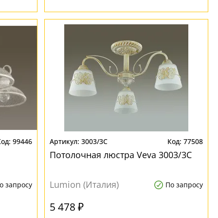
99446
3003/3C
77508
Потолочная люстра Veva 3003/3C
Lumion (Италия)
о запросу
По запросу
5 478 ₽