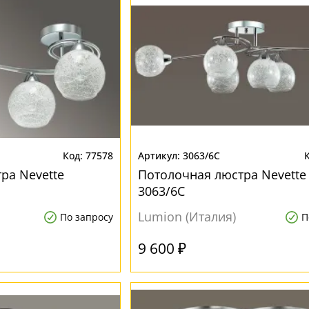
77578
3063/6C
ра Nevette
Потолочная люстра Nevette
3063/6C
Lumion (Италия)
По запросу
П
9 600 ₽