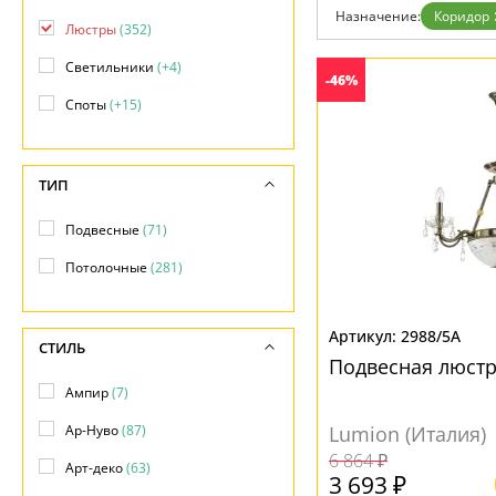
Контакты
Назначение:
Коридор
Люстры
(352)
Светильники
(+4)
-46%
Споты
(+15)
ТИП
Подвесные
(71)
Потолочные
(281)
2988/5A
СТИЛЬ
Подвесная люстр
Ампир
(7)
Ар-Нуво
(87)
Lumion (Италия)
6 864 ₽
Арт-деко
(63)
3 693 ₽