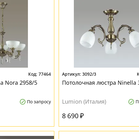
77464
3092/3
а Nora 2958/5
Потолочная люстра Ninella 
Lumion (Италия)
По запросу
П
8 690 ₽