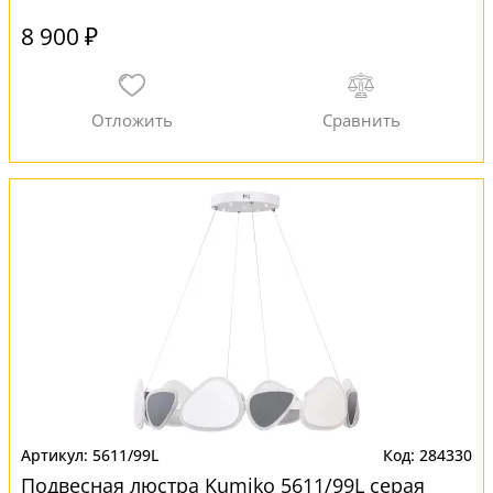
8 900 ₽
5611/99L
284330
Подвесная люстра Kumiko 5611/99L серая