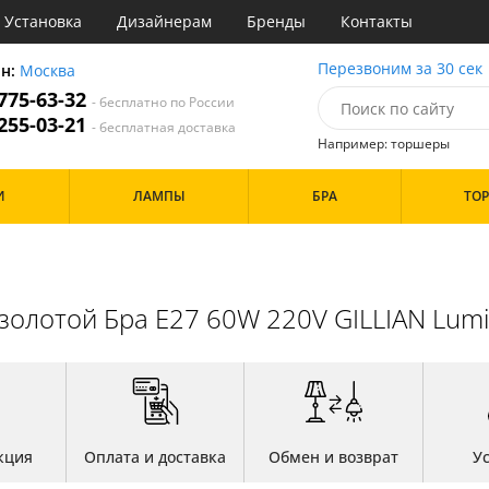
Установка
Дизайнерам
Бренды
Контакты
ы
Перезвоним за 30 сек
он:
Москва
 775-63-32
- бесплатно по России
атегории
 255-03-21
- бесплатная доставка
Например: торшеры
Стиль
Назначение
Дизайн/Форма
И
ЛАМПЫ
БРА
ТО
деко
Гостиная
Шары
три
Детская
ссический
Кабинет
Особенности
т
Кафе
имализм
Коридор и прихожая
олотой Бра E27 60W 220V GILLIAN Lum
ерн
Кухня
ванс
Офис
Бренд
ременный
Прихожая
но
Спальня
тек
Цвет
кция
Оплата и доставка
Обмен и возврат
У
Белые
Бронза