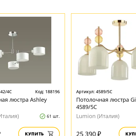
742/4C
Код: 188196
Артикул: 4589/5C
ая люстра Ashley
Потолочная люстра Gil
4589/5C
Италия)
Lumion (Италия)
61 шт.
₽
25 390 ₽
КУПИТЬ
КУП