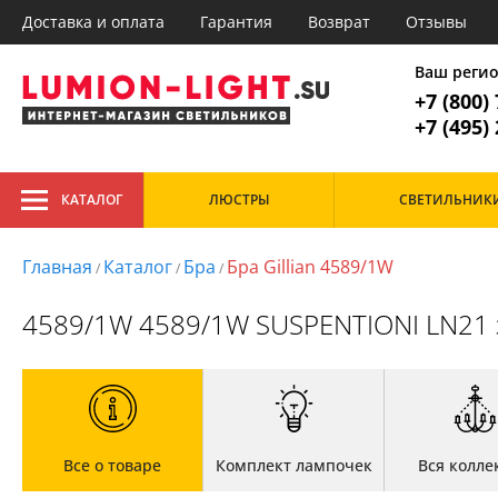
Доставка и оплата
Гарантия
Возврат
Отзывы
Главное меню
1. Люстр
Ваш реги
+7 (800)
Все товары к
1. Люстры
+7 (495)
2. Потолочные
3. Подвесные
Тип
4. Торшеры
КАТАЛОГ
ЛЮСТРЫ
СВЕТИЛЬНИК
Большие
Арт-
5. Настольные лампы
Светодиодные
Кан
6. Споты
Дизайнерские
Кла
Главная
Каталог
Бра
Бра Gillian 4589/1W
/
/
/
На штанге
Лоф
Подвесные
Мин
4589/1W 4589/1W SUSPENTIONI LN21 з
Потолочные
Мод
Главная
Рожковые
Про
Доставка и оплата
Хрустальные
Сов
Гарантия
Тех
Возврат
Хай 
Отзывы
Установка
Дизайнерам
Все о товаре
Комплект лампочек
Вся колле
Бренды