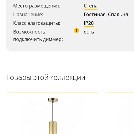
Ваш регион:
Москва
Место размещения:
Стена
Назначение:
Гостиная
,
Спальня
+7 (800) 775-63-32
- бесплатно по России
Класс влагозащиты:
IP20
+7 (495) 255-03-21
- бесплатная доставка
?
Возможность
есть
подключить диммер:
Товары этой коллекции