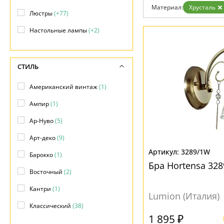
Контакты
Материал:
Хрусталь
Люстры
(+77)
Настольные лампы
(+2)
СТИЛЬ
Американский винтаж
(1)
Ампир
(1)
Ар-Нуво
(5)
Арт-деко
(9)
3289/1W
Барокко
(1)
Бра Hortensa 32
Восточный
(2)
Кантри
(1)
Lumion (Италия)
Классический
(38)
1 895 ₽
Модерн
(17)