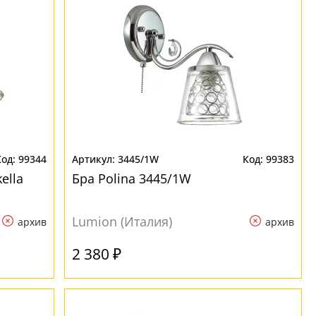
99344
3445/1W
99383
ella
Бра Polina 3445/1W
Lumion (Италия)
архив
архив
2 380 ₽