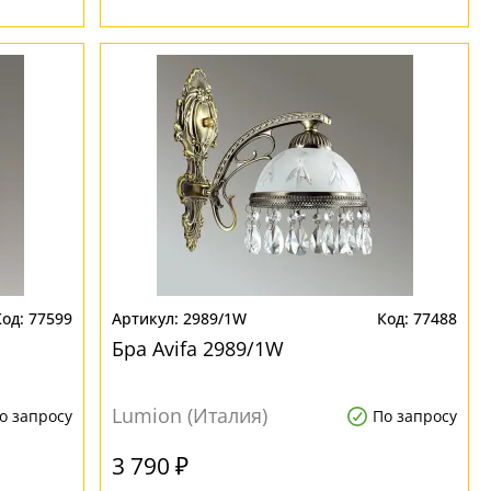
77599
2989/1W
77488
Бра Avifa 2989/1W
Lumion (Италия)
о запросу
По запросу
3 790 ₽