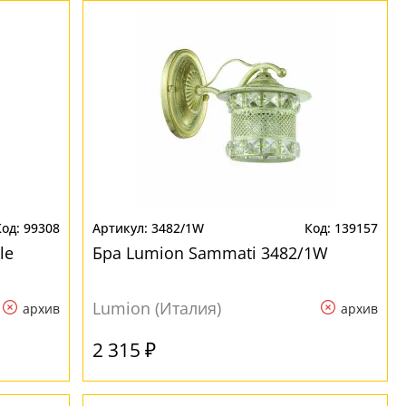
99308
3482/1W
139157
le
Бра Lumion Sammati 3482/1W
Lumion (Италия)
архив
архив
2 315 ₽