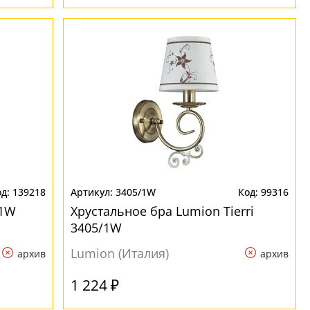
139218
3405/1W
99316
/1W
Хрустальное бра Lumion Tierri
3405/1W
Lumion (Италия)
архив
архив
1 224 ₽