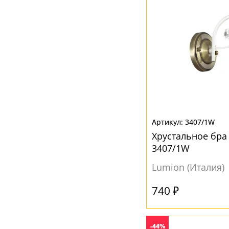
3407/1W
Хрустальное бра 
3407/1W
Lumion (Италия)
740 ₽
-44%