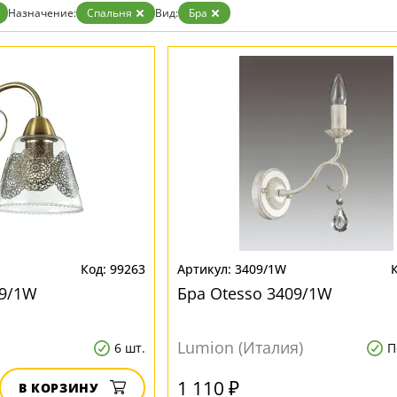
Золото
Назначение:
Спальня
Вид:
Бра
Прозрачные
Хром
Черные
99263
3409/1W
89/1W
Бра Otesso 3409/1W
Lumion (Италия)
6 шт.
П
1 110 ₽
В КОРЗИНУ