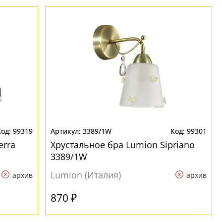
99319
3389/1W
99301
erra
Хрустальное бра Lumion Sipriano
3389/1W
Lumion (Италия)
архив
архив
870 ₽