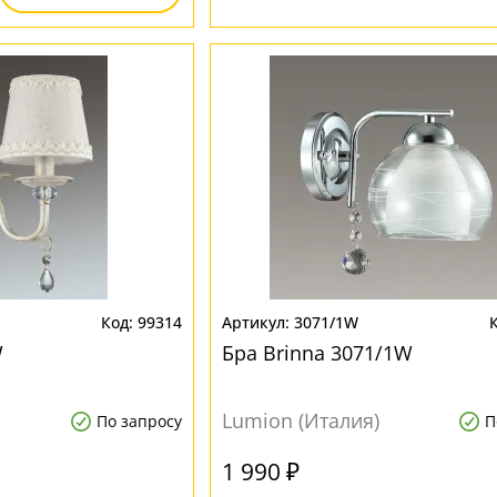
99314
3071/1W
W
Бра Brinna 3071/1W
Lumion (Италия)
По запросу
П
1 990 ₽