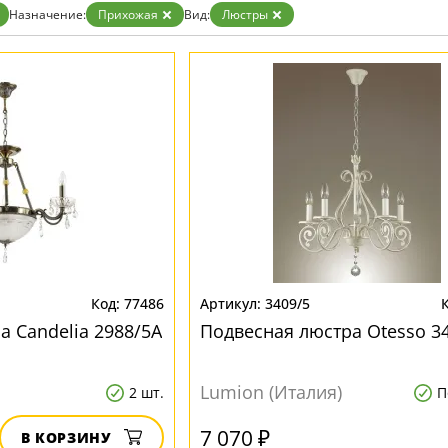
Золото
Назначение:
Прихожая
Вид:
Люстры
Прозрачные
Хром
Черные
77486
3409/5
а Candelia 2988/5A
Подвесная люстра Otesso 3
Lumion (Италия)
2 шт.
П
7 070 ₽
В КОРЗИНУ