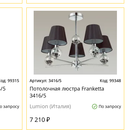
99315
3416/5
99348
4/5
Потолочная люстра Franketta
3416/5
Lumion (Италия)
о запросу
По запросу
7 210 ₽