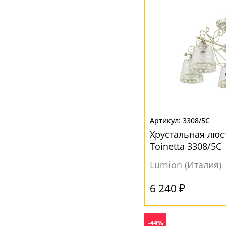
Серый
(4)
Черный
(3)
3308/5C
Хрустальная люс
Toinetta 3308/5C
Lumion (Италия)
6 240 ₽
-44%