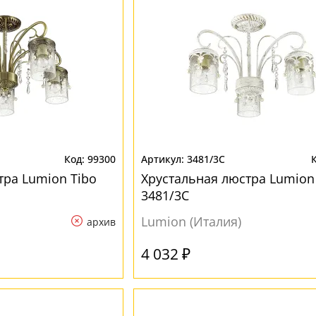
99300
3481/3C
тра Lumion Tibo
Хрустальная люстра Lumion
3481/3C
Lumion (Италия)
архив
4 032 ₽