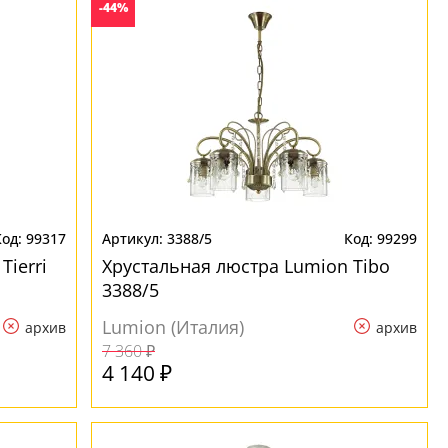
-44%
99317
3388/5
99299
Tierri
Хрустальная люстра Lumion Tibo
3388/5
Lumion (Италия)
архив
архив
7 360 ₽
4 140 ₽