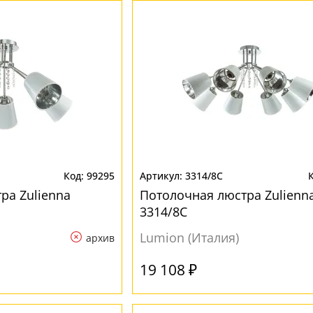
99295
3314/8C
ра Zulienna
Потолочная люстра Zulienn
3314/8C
Lumion (Италия)
архив
19 108 ₽