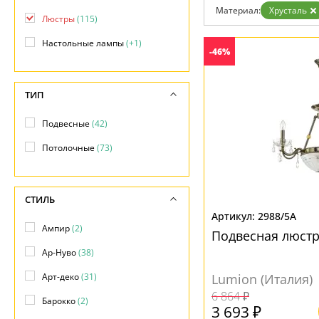
Контакты
Материал:
Хрусталь
Люстры
(115)
Настольные лампы
(+1)
-46%
ТИП
Подвесные
(42)
Потолочные
(73)
СТИЛЬ
2988/5A
Ампир
(2)
Подвесная люстр
Ар-Нуво
(38)
Арт-деко
(31)
Lumion (Италия)
6 864 ₽
Барокко
(2)
3 693 ₽