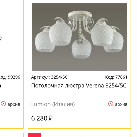
99296
3254/5C
77861
a
Потолочная люстра Verena 3254/5C
Lumion (Италия)
архив
архив
6 280 ₽