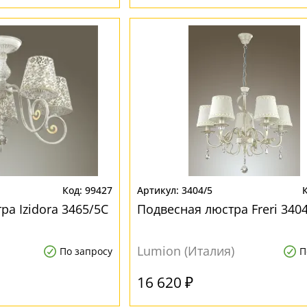
99427
3404/5
а Izidora 3465/5C
Подвесная люстра Freri 340
Lumion (Италия)
По запросу
П
16 620 ₽