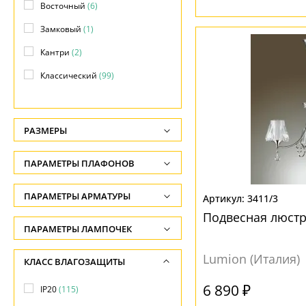
Восточный
(6)
Замковый
(1)
Кантри
(2)
Классический
(99)
Лофт
(2)
Модерн
(27)
РАЗМЕРЫ
Прованс
(40)
Высота, см
ПАРАМЕТРЫ ПЛАФОНОВ
Ретро
(1)
-
Скандинавский
(1)
ФОРМА ПЛАФОНА
ПАРАМЕТРЫ АРМАТУРЫ
Глубина, см
3411/3
Современный
(6)
Подвесная люстр
-
Без плафона
(14)
ЦВЕТ АРМАТУРЫ
ПАРАМЕТРЫ ЛАМПОЧЕК
Техно
(2)
Длина подвеса, см
Декоративный
(3)
Количество ламп
Бежевый
(1)
Lumion (Италия)
КЛАСС ВЛАГОЗАЩИТЫ
Флористика
(1)
-
Колокол
(13)
-
Белый
(46)
6 890 ₽
Ширина, см
IP20
(115)
Конус
(39)
Общая мощность ламп
Бронза
(40)