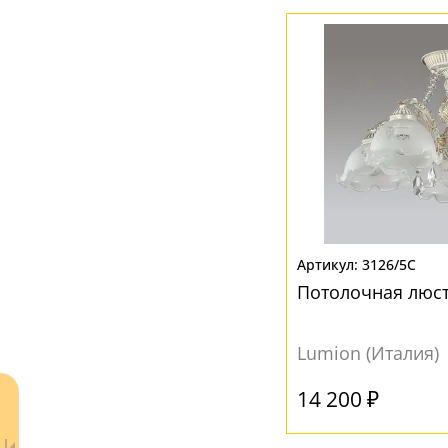
Матовый
(77)
Без плафона
(14)
Прозрачный
(6)
В стороны
(2)
Рельефный
(21)
Вверх
(23)
Вниз
(76)
МАТЕРИАЛ
Акрил
(3)
Без плафона
(14)
3126/5C
Потолочная люст
Жемчуг
(3)
Камень
(2)
Lumion (Италия)
Металл
(30)
14 200 ₽
Нить
(3)
Органза
(3)