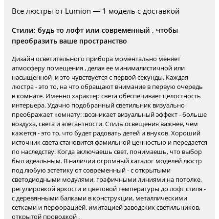
Все люстры от Lumion — 1 модель с доставкой
Стили: будь то лофт или современный , чтобы
преобразить ваше пространство
Дизайн осветительного прибора моментально меняет
атмосферу помещения , делая ее минималистичной или
насыщенной ,и это чувствуется с первой секунды. Каждая
люстра - это то, на что обращают внимание в первую очередь
в комнате. Именно характер света обеспечивает целостность
интерьера. Удачно подобранный светильник визуально
преображает комнату: :возникает визуальный эффект - больше
воздуха, света и элегантности. Стиль освещения важнее, чем
кажется - это то, что будет радовать детей и внуков. Хороший
источник света становится фамильной ценностью и передается
по наследству. Когда включаешь свет, понимаешь, что выбор
был идеальным. В наличии огромный каталог моделей люстр
под любую эстетику от современный - с открытыми
светодиодными модулями, графичными линиями на потолке,
регулировкой яркости и цветовой температуры до лофт стиля -
с деревянными балками в конструкции, металлическими
сетками и перфорацией, имитацией заводских светильников,
открытой проводкой .