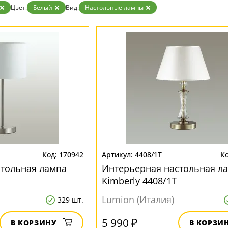
Золото
Цвет:
Белый
Вид:
Настольные лампы
Прозрачные
Хром
Черные
170942
4408/1T
стольная лампа
Интерьерная настольная л
Kimberly 4408/1T
Lumion (Италия)
329 шт.
5 990 ₽
В КОРЗИНУ
В КОРЗИ