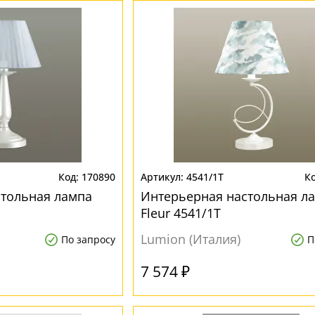
170890
4541/1T
стольная лампа
Интерьерная настольная л
Fleur 4541/1T
Lumion (Италия)
По запросу
П
7 574 ₽