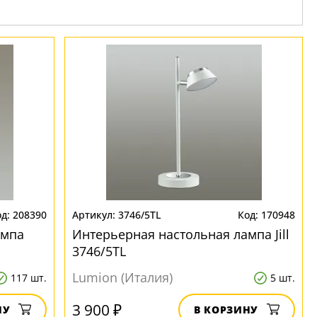
208390
3746/5TL
170948
ампа
Интерьерная настольная лампа Jill
3746/5TL
Lumion (Италия)
117 шт.
5 шт.
3 900 ₽
НУ
В КОРЗИНУ