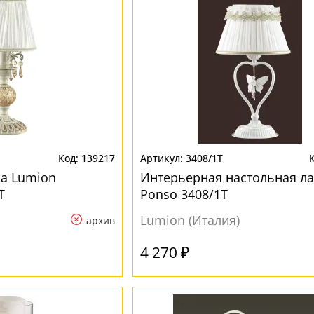
139217
3408/1T
а Lumion
Интерьерная настольная л
T
Ponso 3408/1T
Lumion (Италия)
архив
4 270 ₽