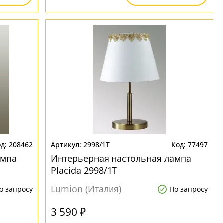
208462
2998/1T
77497
ампа
Интерьерная настольная лампа
Placida 2998/1T
Lumion (Италия)
о запросу
По запросу
3 590 ₽