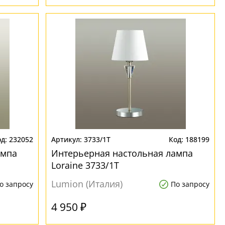
232052
3733/1T
188199
ампа
Интерьерная настольная лампа
Loraine 3733/1T
Lumion (Италия)
о запросу
По запросу
4 950 ₽