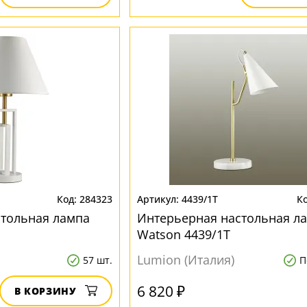
284323
4439/1T
стольная лампа
Интерьерная настольная л
Watson 4439/1T
Lumion (Италия)
57 шт.
П
6 820 ₽
В КОРЗИНУ