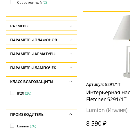
Современный
(2)
Хай-тек
(4)
РАЗМЕРЫ
Высота, см
ПАРАМЕТРЫ ПЛАФОНОВ
-
ФОРМА ПЛАФОНА
ПАРАМЕТРЫ АРМАТУРЫ
Ширина, см
-
Конус
(16)
ЦВЕТ АРМАТУРЫ
ПАРАМЕТРЫ ЛАМПОЧЕК
Диаметр, см
Конусный
(1)
Количество ламп
Белый
(8)
КЛАСС ВЛАГОЗАЩИТЫ
-
Полусфера
(1)
5291/1T
-
Бронза
(3)
Интерьерная на
Длина, см
IP20
(26)
Цилиндр
(3)
Общая мощность ламп
Голубой
(1)
Fletcher 5291/1T
-
Шар
(3)
-
Золото
(5)
Lumion (Италия)
ПРОИЗВОДИТЕЛЬ
Напряжение
Золотой
(1)
ПОВЕРХНОСТЬ
8 590 ₽
-
Lumion
(26)
Латунь
(4)