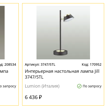
208534
3747/5TL
170952
ампа
Интерьерная настольная лампа Jill
3747/5TL
Lumion (Италия)
о запросу
По запросу
6 436 ₽