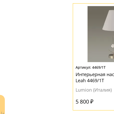
Текстиль
(2)
Ткань
(12)
Хрусталь
(2)
ЦВЕТ ПЛАФОНОВ
Белый
(24)
Голубой
(1)
Прозрачный
(2)
4469/1T
Черный
(1)
Интерьерная на
Leah 4469/1T
Lumion (Италия)
5 800 ₽