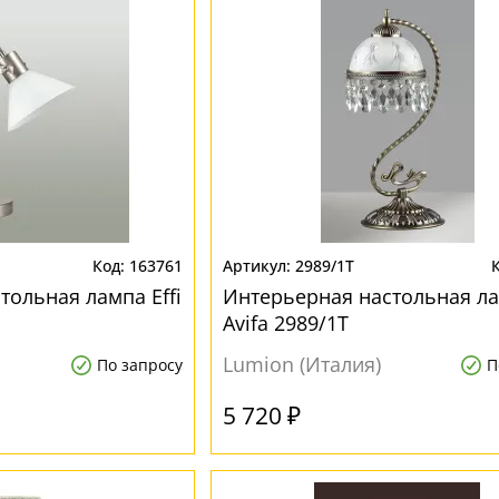
163761
2989/1T
тольная лампа Effi
Интерьерная настольная л
Avifa 2989/1T
Lumion (Италия)
По запросу
П
5 720 ₽