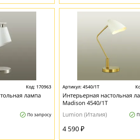
170963
4540/1T
стольная лампа
Интерьерная настольная л
Madison 4540/1T
Lumion (Италия)
По запросу
П
4 590 ₽