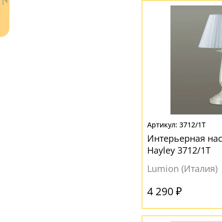
Ваш регион:
Москва
+7 (800) 775-63-32
- бесплатно по России
3712/1T
+7 (495) 255-03-21
- бесплатная доставка
Интерьерная на
Hayley 3712/1T
Lumion (Италия)
4 290 ₽