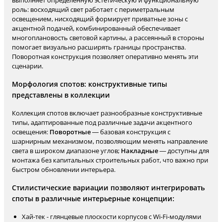
выполняет определенную эстетическую и функциональную
роль: восходящий свет работает с периметральным
освещением, нисходящий формирует приватные зоны с
акцентной подачей, комбинированный обеспечивает
многоплановость световой картины, а рассеянный в стороны
помогает визуально расширять границы пространства.
Поворотная конструкция позволяет оперативно менять эти
сценарии.
Морфология спотов: конструктивные типы
представлены в коллекции
Коллекция спотов включает разнообразные конструктивные
типы, адаптированные под различные задачи акцентного
освещения:
Поворотные
— базовая конструкция с
шарнирным механизмом, позволяющим менять направление
света в широком диапазоне углов;
Накладные
— доступны для
монтажа без капитальных строительных работ, что важно при
быстром обновлении интерьера.
Стилистические вариации позволяют интегрировать
споты в различные интерьерные концепции:
Хай-тек - глянцевые плоскости корпусов с Wi-Fi-модулями