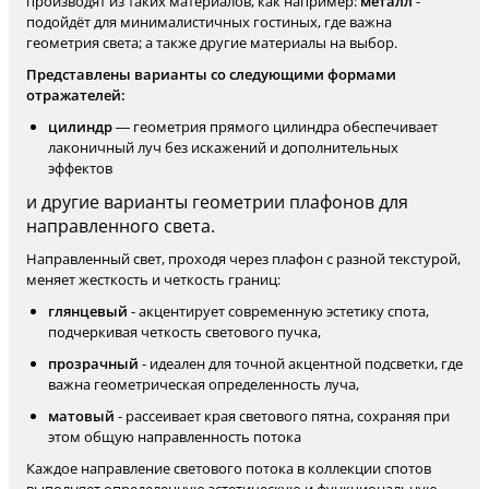
производят из таких материалов, как например:
металл
-
подойдёт для минималистичных гостиных, где важна
геометрия света; а также другие материалы на выбор.
Представлены варианты со следующими формами
отражателей:
цилиндр
— геометрия прямого цилиндра обеспечивает
лаконичный луч без искажений и дополнительных
эффектов
и другие варианты геометрии плафонов для
направленного света.
Направленный свет, проходя через плафон с разной текстурой,
меняет жесткость и четкость границ:
глянцевый
- акцентирует современную эстетику спота,
подчеркивая четкость светового пучка,
прозрачный
- идеален для точной акцентной подсветки, где
важна геометрическая определенность луча,
матовый
- рассеивает края светового пятна, сохраняя при
этом общую направленность потока
Каждое направление светового потока в коллекции спотов