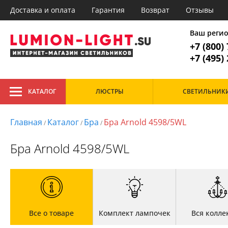
Доставка и оплата
Гарантия
Возврат
Отзывы
Главное меню
1. Люстр
Ваш реги
+7 (800)
Все товары к
1. Люстры
+7 (495)
2. Потолочные
3. Подвесные
Тип
4. Торшеры
КАТАЛОГ
ЛЮСТРЫ
СВЕТИЛЬНИК
Большие
Арт-
5. Настольные лампы
Светодиодные
Кан
6. Споты
Дизайнерские
Кла
Главная
Каталог
Бра
Бра Arnold 4598/5WL
/
/
/
На штанге
Лоф
Подвесные
Мин
Бра Arnold 4598/5WL
Потолочные
Мод
Главная
Рожковые
Про
Доставка и оплата
Хрустальные
Сов
Гарантия
Тех
Возврат
Хай 
Отзывы
Установка
Дизайнерам
Все о товаре
Комплект лампочек
Вся колле
Бренды