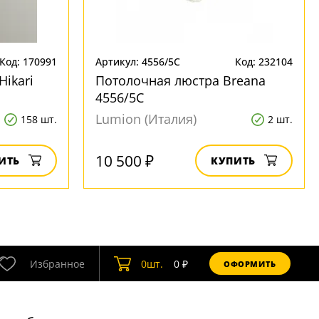
Код: 170991
Артикул: 4556/5C
Код: 232104
Hikari
Потолочная люстра Breana
4556/5C
Lumion (Италия)
158 шт.
2 шт.
10 500 ₽
ИТЬ
КУПИТЬ
Избранное
0
шт.
0
₽
ОФОРМИТЬ