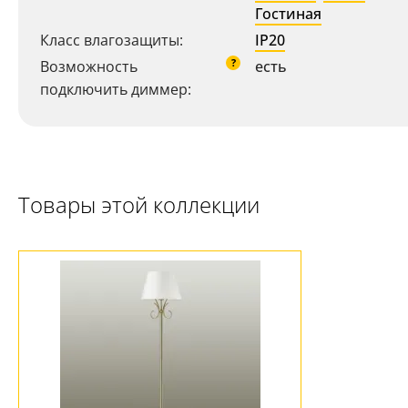
Гостиная
Класс влагозащиты:
IP20
?
Возможность
есть
подключить диммер:
Ваш регион:
Москва
Товары этой коллекции
+7 (800) 775-63-32
- бесплатно по России
+7 (495) 255-03-21
- бесплатная доставка