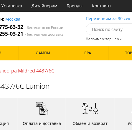
Установка
Дизайнерам
Бренды
Контакты
ы
Перезвоним за 30 сек
он:
Москва
 775-63-32
- бесплатно по России
атегории
 255-03-21
- бесплатная доставка
Например: торшеры
Стиль
Назначение
Дизайн/Форма
И
ЛАМПЫ
БРА
ТО
деко
Гостиная
Шары
три
Детская
ссический
Кабинет
люстра Mildred 4437/6C
Особенности
т
Кафе
имализм
Коридор и прихожая
4437/6C Lumion
ерн
Кухня
ванс
Офис
Бренд
ременный
Прихожая
но
Спальня
тек
Цвет
кция
Оплата и доставка
Обмен и возврат
У
Белые
Бронза